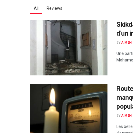
All
Reviews
Skikd
d’un i
BY
AIMEN
Une parti
Mohamed 
Route
manqu
popul
BY
AIMEN
Les bell
du massif