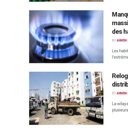
Manqu
massi
des h
BY
AIMEN
Les habi
l'extrêm
Relog
distri
BY
AIMEN
La wilaya
plusieurs