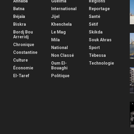
Annaba
Guelma
Régions
Batna
International
Reportage
Béjaïa
Jijel
Santé
Biskra
Khenchela
Sétif
Bordj Bou
Le Mag
Skikda
Arreridj
Mila
Souk Ahras
Chronique
National
Sport
Constantine
Non Classé
Tébessa
Culture
Oum El-
Technologie
Économie
Bouaghi
El-Taref
Politique