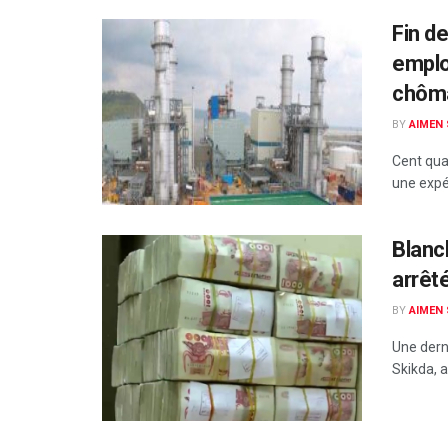
Fin d
emplo
chôm
BY
AIMEN
Cent qua
une expé
Blanc
arrêt
BY
AIMEN
Une dern
Skikda, a