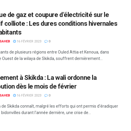
e de gaz et coupure d’électricité sur le
f colliote : Les dures conditions hivernales
abitants
 SAHEB
16 FÉVRIER 2023
0
tants de plusieurs régions entre Ouled Attia et Kenoua, dans
e Ouest de la wilaya de Skikda, souffrent dernièrement...
ement à Skikda : La wali ordonne la
bution dès le mois de février
 SAHEB
16 FÉVRIER 2023
0
 de Skikda connaît, malgré les efforts qui ont permis d'éradiquer
 bidonvilles durant l'année dernière, une crise de...