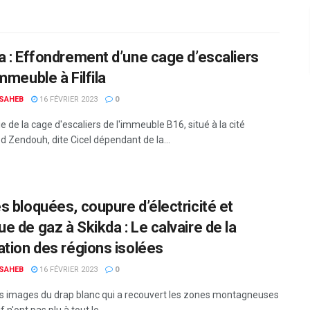
a : Effondrement d’une cage d’escaliers
mmeuble à Filfila
 SAHEB
16 FÉVRIER 2023
0
e de la cage d'escaliers de l'immeuble B16, situé à la cité
Zendouh, dite Cicel dépendant de la...
s bloquées, coupure d’électricité et
e de gaz à Skikda : Le calvaire de la
ation des régions isolées
 SAHEB
16 FÉVRIER 2023
0
es images du drap blanc qui a recouvert les zones montagneuses
 n'ont pas plu à tout le...