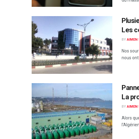
Plusi
Les c
BY
AIMEN
Nos sourc
nous ont
Panne
La pr
BY
AIMEN
Alors que
l'Algérie