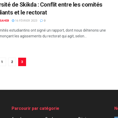
sité de Skikda : Conflit entre les comités
iants et le rectorat
 SAHEB
16 FÉVRIER 2023
0
ités estudiantins ont signé un rapport, dont nous détenons une
nonçant les agissements du rectorat qui agit, selon...
1
2
3
Parcourir par catégorie
N