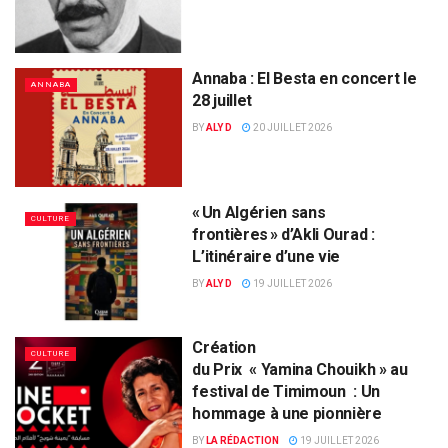
Annaba : El Besta en concert le
ANNABA
28 juillet
BY
ALY D
20 JUILLET 2026
« Un Algérien sans
CULTURE
frontières » d’Akli Ourad :
L’itinéraire d’une vie
BY
ALY D
19 JUILLET 2026
Création
CULTURE
du Prix « Yamina Chouikh » au
festival de Timimoun : Un
hommage à une pionnière
BY
LA RÉDACTION
19 JUILLET 2026