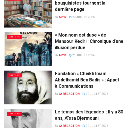
bouquinistes tournent la
dernière page
BY
ALY D
23 JUILLET 2026
« Mon nom est dupe » de
CULTURE
Mansour Kediri : Chronique d’une
illusion perdue
BY
ALY D
21 JUILLET 2026
Fondation « Cheikh Imam
CULTURE
Abdelhamid Ben Badis » : Appel
à Communications
BY
LA RÉDACTION
20 JUILLET 2026
Le temps des légendes : Il y a 80
CULTURE
ans, Aïssa Djermouni
BY
LA RÉDACTION
20 JUILLET 2026