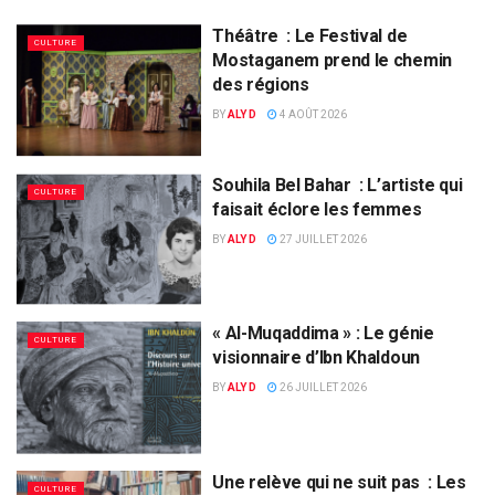
Théâtre : Le Festival de
CULTURE
Mostaganem prend le chemin
des régions
BY
ALY D
4 AOÛT 2026
Souhila Bel Bahar : L’artiste qui
CULTURE
faisait éclore les femmes
BY
ALY D
27 JUILLET 2026
« Al-Muqaddima » : Le génie
CULTURE
visionnaire d’Ibn Khaldoun
BY
ALY D
26 JUILLET 2026
Une relève qui ne suit pas : Les
CULTURE