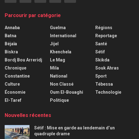
Parcourir par catégorie
Annaba
Guelma
Régions
Batna
International
Reportage
Béjaïa
Jijel
Santé
Biskra
Khenchela
Sétif
Bordj Bou Arreridj
Le Mag
Skikda
Chronique
Mila
Souk Ahras
Constantine
National
Sport
Culture
Non Classé
Tébessa
Économie
Oum El-Bouaghi
Technologie
El-Taref
Politique
Nouvelles récentes
Sétif : Mise en garde au lendemain d’un
quadruple drame