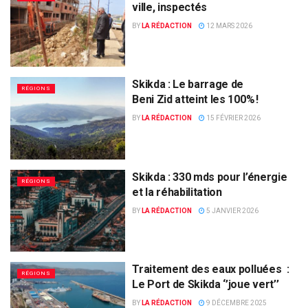
ville, inspectés
BY
LA RÉDACTION
12 MARS 2026
Skikda : Le barrage de
RÉGIONS
Beni Zid atteint les 100% !
BY
LA RÉDACTION
15 FÉVRIER 2026
Skikda : 330 mds pour l’énergie
RÉGIONS
et la réhabilitation
BY
LA RÉDACTION
5 JANVIER 2026
Traitement des eaux polluées :
RÉGIONS
Le Port de Skikda ‘’joue vert’’
BY
LA RÉDACTION
9 DÉCEMBRE 2025