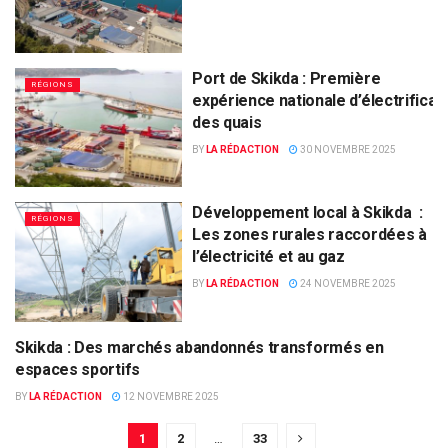
Port de Skikda : Première
RÉGIONS
expérience nationale d’électrificat
des quais
BY
LA RÉDACTION
30 NOVEMBRE 2025
Développement local à Skikda :
RÉGIONS
Les zones rurales raccordées à
l’électricité et au gaz
BY
LA RÉDACTION
24 NOVEMBRE 2025
Skikda : Des marchés abandonnés transformés en
RÉGIONS
espaces sportifs
BY
LA RÉDACTION
12 NOVEMBRE 2025
1
2
…
33