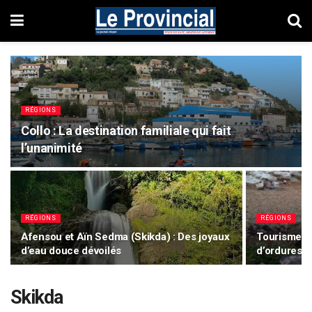
RÉGIONS
Collo : La destination familiale qui fait
l’unanimité
RÉGIONS
RÉGIONS
Afensou et Aïn Sedma (Skikda) : Des joyaux
Tourisme à 
d’eau douce dévoilés
d’ordures g
Skikda