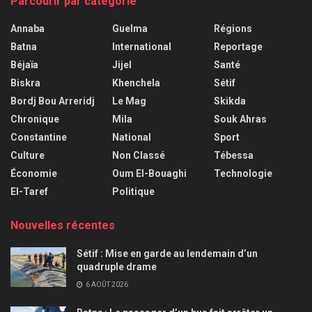
Parcourir par catégorie
Annaba
Guelma
Régions
Batna
International
Reportage
Béjaïa
Jijel
Santé
Biskra
Khenchela
Sétif
Bordj Bou Arreridj
Le Mag
Skikda
Chronique
Mila
Souk Ahras
Constantine
National
Sport
Culture
Non Classé
Tébessa
Économie
Oum El-Bouaghi
Technologie
El-Taref
Politique
Nouvelles récentes
Sétif : Mise en garde au lendemain d’un
quadruple drame
6 AOÛT 2026