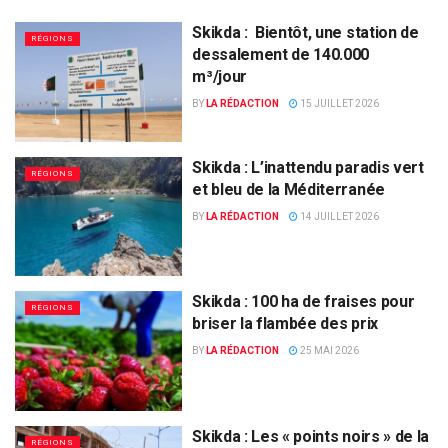
Skikda : Bientôt, une station de
RÉGIONS
dessalement de 140.000
m³/jour
BY
LA RÉDACTION
15 JUILLET 2026
Skikda : L’inattendu paradis vert
RÉGIONS
et bleu de la Méditerranée
BY
LA RÉDACTION
14 JUILLET 2026
Skikda : 100 ha de fraises pour
RÉGIONS
briser la flambée des prix
BY
LA RÉDACTION
25 MAI 2026
Skikda : Les « points noirs » de la
RÉGIONS