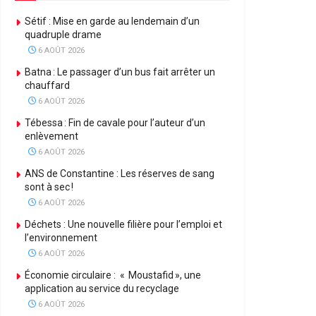
Sétif : Mise en garde au lendemain d’un
quadruple drame
6 AOÛT 2026
Batna : Le passager d’un bus fait arrêter un
chauffard
6 AOÛT 2026
Tébessa : Fin de cavale pour l’auteur d’un
enlèvement
6 AOÛT 2026
ANS de Constantine : Les réserves de sang
sont à sec !
6 AOÛT 2026
Déchets : Une nouvelle filière pour l’emploi et
l’environnement
6 AOÛT 2026
Économie circulaire : « Moustafid », une
application au service du recyclage
6 AOÛT 2026