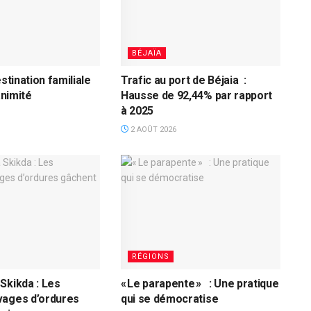
BÉJAÏA
estination familiale
Trafic au port de Béjaia :
nanimité
Hausse de 92,44% par rapport
à 2025
2 AOÛT 2026
RÉGIONS
Skikda : Les
« Le parapente » : Une pratique
vages d’ordures
qui se démocratise