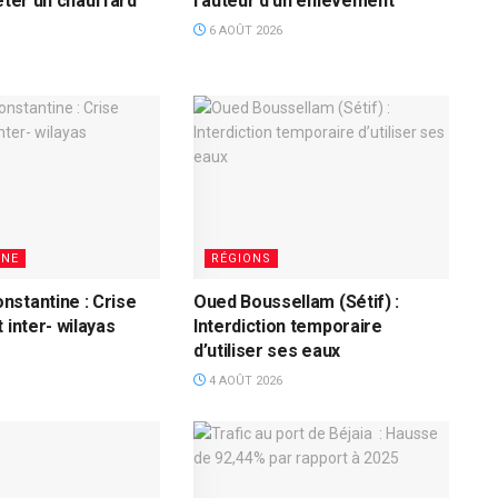
rêter un chauffard
l’auteur d’un enlèvement
6 AOÛT 2026
INE
RÉGIONS
stantine : Crise
Oued Boussellam (Sétif) :
 inter- wilayas
Interdiction temporaire
d’utiliser ses eaux
4 AOÛT 2026