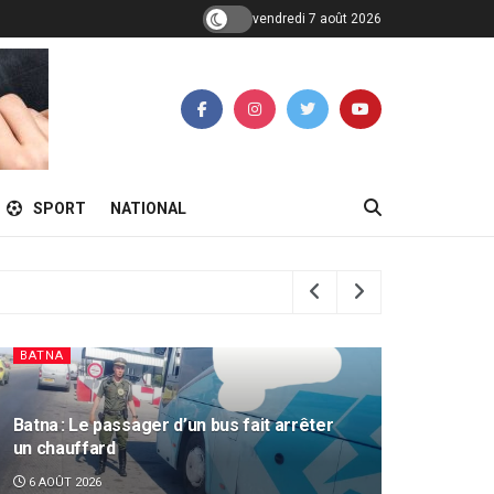
vendredi 7 août 2026
SPORT
NATIONAL
REPORTAGE
ANNABA
Économie circulaire : « Moustafid », une
application au service du recyclage
6 AOÛT 2026