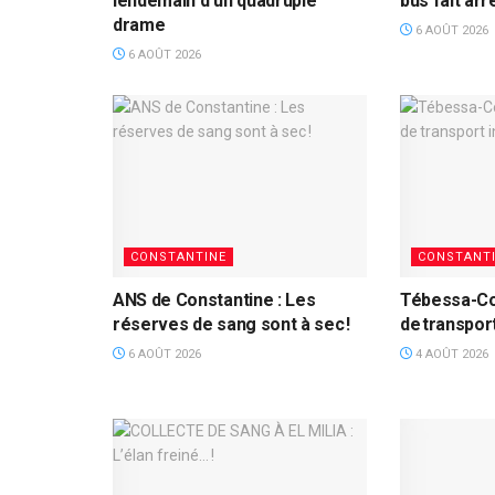
lendemain d’un quadruple
bus fait ar
drame
6 AOÛT 2026
6 AOÛT 2026
CONSTANTINE
CONSTANT
ANS de Constantine : Les
Tébessa-Con
réserves de sang sont à sec !
de transport
6 AOÛT 2026
4 AOÛT 2026