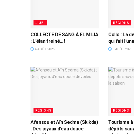
JIJEL
RÉGIONS
COLLECTE DE SANG À EL MILIA
Collo : La d
: L’élan freiné… !
qui fait l’u
4 AOÛT 2026
3 AOÛT 2026
RÉGIONS
RÉGIONS
Afensou et Aïn Sedma (Skikda)
Tourisme à 
: Des joyaux d’eau douce
dépôts sau