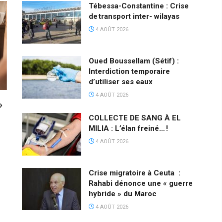
Tébessa-Constantine : Crise
de transport inter- wilayas
4 AOÛT 2026
Oued Boussellam (Sétif) :
Interdiction temporaire
d’utiliser ses eaux
4 AOÛT 2026
»
COLLECTE DE SANG À EL
MILIA : L’élan freiné… !
4 AOÛT 2026
Crise migratoire à Ceuta :
Rahabi dénonce une « guerre
hybride » du Maroc
4 AOÛT 2026