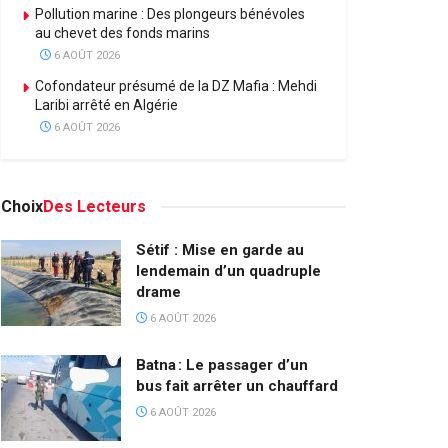
Pollution marine : Des plongeurs bénévoles
au chevet des fonds marins
6 AOÛT 2026
Cofondateur présumé de la DZ Mafia : Mehdi
Laribi arrêté en Algérie
6 AOÛT 2026
Choix
Des Lecteurs
Sétif : Mise en garde au
lendemain d’un quadruple
drame
6 AOÛT 2026
Batna : Le passager d’un
bus fait arrêter un chauffard
6 AOÛT 2026