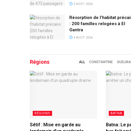
5 AOÛT 2026
Résorption de l’habitat précai
: 200 familles relogées à El
Gantra
4 AOÛT 2026
Régions
ALL
CONSTANTINE
GUELMA
RÉGIONS
BATNA
Sétif : Mise en garde au
Batna : Le 