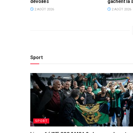
dévoilés
gâchent la 
2 AOÛT 2026
2 AOÛT 2026
Sport
SPORT