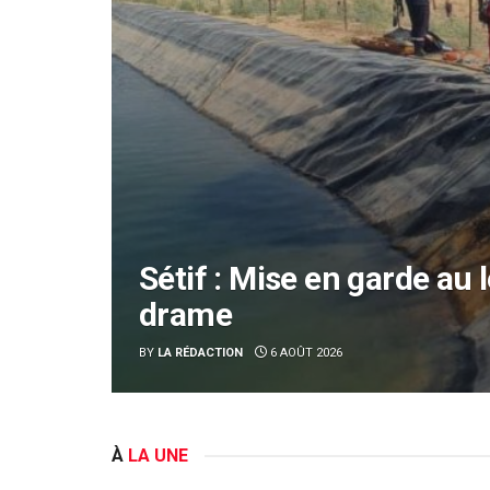
uteur d’un
Déchets : Une nouvelle fi
ves de
l’environnement
BY
ALY D
6 AOÛT 2026
À
LA UNE