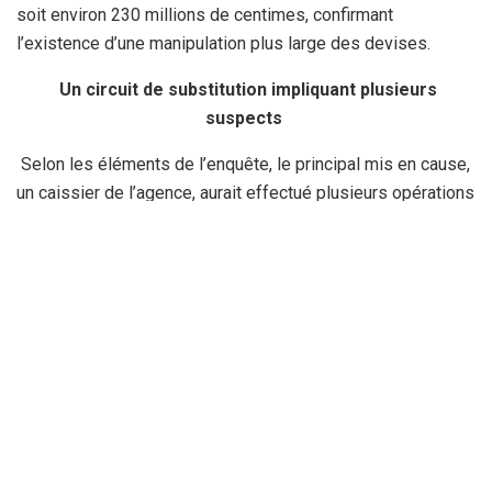
soit environ 230 millions de centimes, confirmant
l’existence d’une manipulation plus large des devises.
Un circuit de substitution impliquant plusieurs
suspects
Selon les éléments de l’enquête, le principal mis en cause,
un caissier de l’agence, aurait effectué plusieurs opérations
successives d’échange de billets de 100 dollars contre
des coupures authentiques. Les transactions auraient été
fractionnées afin de ne pas éveiller les soupçons.
D’après ses déclarations, les opérations se seraient
déroulées en quatre étapes : 10 000 dollars, puis 10 000
dollars, ensuite 5 500 dollars et enfin 3 000 dollars, soit un
total de 28 500 dollars. Les enquêteurs indiquent que les
billets avaient pourtant été détectés comme suspects par
le système de contrôle interne, sans empêcher leur mise