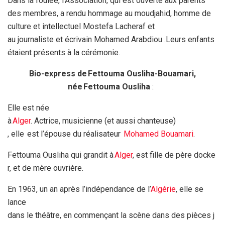
Dans la foulée, l’Association, qui est ouverte aux parents
des membres, a rendu hommage au moudjahid, homme de
culture et intellectuel Mostefa Lacheraf et
au journaliste et écrivain Mohamed Arabdiou .Leurs enfants
étaient présents à la cérémonie.
Bio-express de
Fettouma Ousliha-Bouamari,
née Fettouma Ousliha
:
Elle est née
à
Alger
. Actrice, musicienne (et aussi chanteuse)
, elle est l’épouse du réalisateur
Mohamed Bouamari
.
Fettouma Ousliha qui grandit à
Alger
, est fille de père docke
r, et de mère ouvrière.
En 1963, un an après l’indépendance de l’
Algérie
, elle se
lance
dans le théâtre, en commençant la scène dans des pièces j