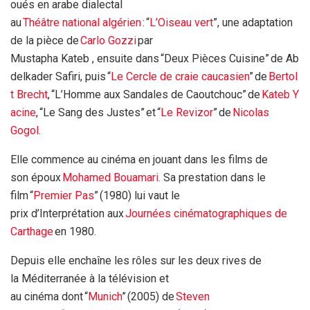
oués en arabe dialectal
au
Théâtre national algérien
: “
L’Oiseau vert
”, une adaptation
de la pièce de
Carlo Gozzi
par
Mustapha Kateb , ensuite dans “Deux Pièces Cuisine” de Ab
delkader Safiri, puis “
Le Cercle de craie caucasien
” de
Bertol
t Brecht
, “L’Homme aux Sandales de Caoutchouc” de
Kateb Y
acine
, “Le Sang des Justes” et “
Le Revizor
” de
Nicolas
Gogol
.
Elle commence au cinéma en jouant dans les films de
son époux
Mohamed Bouamari
. Sa prestation dans le
film “
Premier Pas
” (1980) lui vaut le
prix d’Interprétation aux
Journées cinématographiques de
Carthage
en 1980.
Depuis elle enchaîne les rôles sur les deux rives de
la Méditerranée à la télévision et
au cinéma dont “
Munich
” (2005) de
Steven