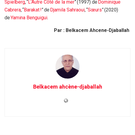
Spielberg
, “
L’Autre Côté de la mer
” (1997) de
Dominique
Cabrera
, “
Barakat !
” de
Djamila Sahraoui
, “
Sœurs
” (2020)
de
Yamina Benguigui
.
Par : Belkacem Ahcene-Djaballah
Belkacem ahcène-djaballah