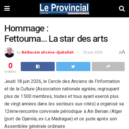
Hommage :
Fettouma… La star des arts
A
by
Belkacem ahcène-djaballah
23 juin 2026
A
0
SHARES
Jeudi 18 juin 2026, le Cercle des Anciens de l’Information
et de la Culture (Association nationale agréée, regroupant
plus de 1 500 membres, toutes et tous ayant exercé plus
de vingt années dans les secteurs sus-cités) a organisé sa
12
ème
rencontre conviviale périodique à Ain Benian /Alger
(port de Djamila, ex-La Madrague) et ce juste après son
Assemblée générale ordinaire.