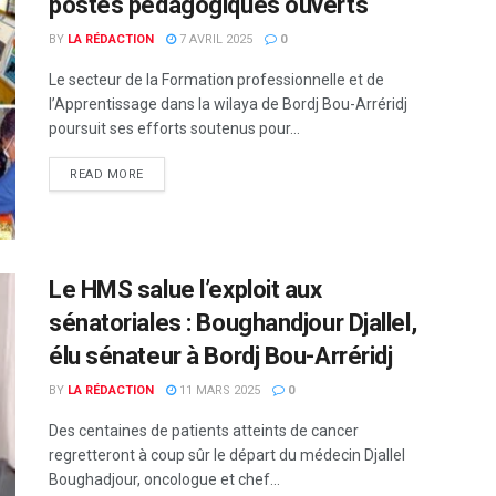
postes pédagogiques ouverts
BY
LA RÉDACTION
7 AVRIL 2025
0
Le secteur de la Formation professionnelle et de
l’Apprentissage dans la wilaya de Bordj Bou-Arréridj
poursuit ses efforts soutenus pour...
READ MORE
Le HMS salue l’exploit aux
sénatoriales : Boughandjour Djallel,
élu sénateur à Bordj Bou-Arréridj
BY
LA RÉDACTION
11 MARS 2025
0
Des centaines de patients atteints de cancer
regretteront à coup sûr le départ du médecin Djallel
Boughadjour, oncologue et chef...