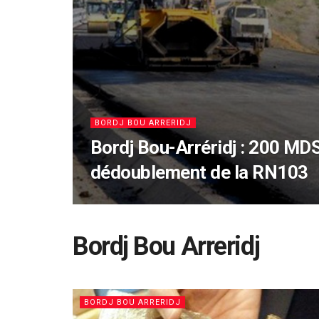
BORDJ BOU ARRERIDJ
Bordj Bou-Arréridj : 200 MD
dédoublement de la RN103
Bordj Bou Arreridj
BORDJ BOU ARRERIDJ