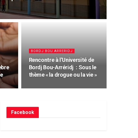
BORDJ BOU ARRERIDJ
Rencontre à l’Université de
èbre
Bordj Bou-Arréridj : Sous le
le
thème « la drogue ou la vie »
Facebook