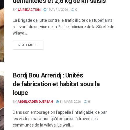
démantelés et 2,6 kg de kif saisis
BY
LA RÉDACTION
19 AVRIL 2026
0
La Brigade de lutte contre le trafic illicite de stupéfiants,
relevant du service de la Police judiciaire de la Sûreté de
wilaya...
READ MORE
Bordj Bou Arreridj : Unités
de fabrication et habitat sous la
loupe
BY
ABDELKADER DJERBAH
11 MARS 2026
0
Dans son entourage on l’appelle l’infatigable, de par
les visites marathon qu’il organise à travers les
communes de la wilaya. Le wali...