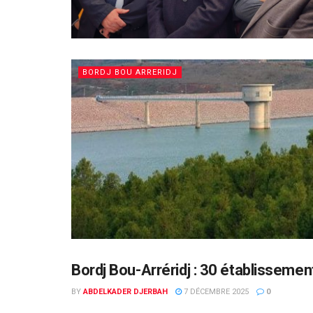
BORDJ BOU ARRERIDJ
Bordj Bou-Arréridj : 30 établissemen
BORDJ BOU ARRERIDJ
BY
ABDELKADER DJERBAH
7 DÉCEMBRE 2025
0