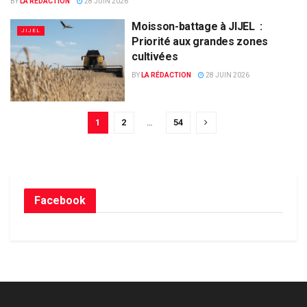
BY
LA RÉDACTION
28 JUIN 2026
Moisson-battage à JIJEL :
JIJEL
Priorité aux grandes zones
cultivées
BY
LA RÉDACTION
28 JUIN 2026
1
2
…
54
Facebook