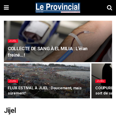
JIJEL
COLLECTE DE SANG À EL MILIA : L’élan
freiné… !
JIJEL
JIJEL
FLUX ESTIVAL À JIJEL : Doucement, mais
COUPURES 
sûrement !
sort de sa 
Jijel