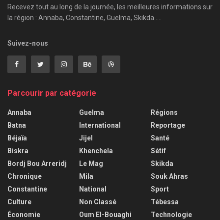
Recevez tout au long de la journée, les meilleures informations sur
la région : Annaba, Constantine, Guelma, Skikda ....
Suivez-nous
Parcourir par catégorie
Annaba
Guelma
Régions
Batna
International
Reportage
Béjaïa
Jijel
Santé
Biskra
Khenchela
Sétif
Bordj Bou Arreridj
Le Mag
Skikda
Chronique
Mila
Souk Ahras
Constantine
National
Sport
Culture
Non Classé
Tébessa
Économie
Oum El-Bouaghi
Technologie