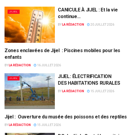
CANICULE À JIJEL : Et la vie
JIJEL
continue…
BY
LA RÉDACTION
20 JUILLET 2026
Zones enclavées de Jijel : Piscines mobiles pour les
JIJEL
enfants
BY
LA RÉDACTION
16 JUILLET 2026
JIJEL : ÉLECTRIFICATION
JIJEL
DES HABITATIONS RURALES
BY
LA RÉDACTION
15 JUILLET 2026
Jijel : Ouverture du musée des poissons et des reptiles
JIJEL
BY
LA RÉDACTION
15 JUILLET 2026