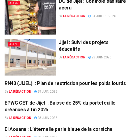
DC de Jijel : Contrôle sanitaire
JIJEL
accru
BY
LA RÉDACTION
14 JUILLET 2026
Jijel : Suivi des projets
JIJEL
éducatifs
BY
LA RÉDACTION
29 JUIN 2026
RN43 (JIJEL) : Plan de restriction pour les poids lourds
JIJEL
BY
LA RÉDACTION
29 JUIN 2026
EPWG CET de Jijel : Baisse de 25% du portefeuille
JIJEL
créances à fin 2025
BY
LA RÉDACTION
28 JUIN 2026
El Aouana : L’éternelle perle bleue de la corniche
JIJEL