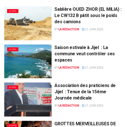
Sablière OUED ZHOR (EL MILIA) :
JIJEL
Le CW132 B pâtit sous le poids
des camions
BY
LA RÉDACTION
21 JUIN 2026
Saison estivale à Jijel : La
JIJEL
commune veut contrôler ses
espaces
BY
LA RÉDACTION
21 JUIN 2026
Association des praticiens de
JIJEL
Jijel : Tenue de la 15ème
Journée médicale
BY
LA RÉDACTION
21 JUIN 2026
GROTTES MERVEILLEUSES DE
JIJEL