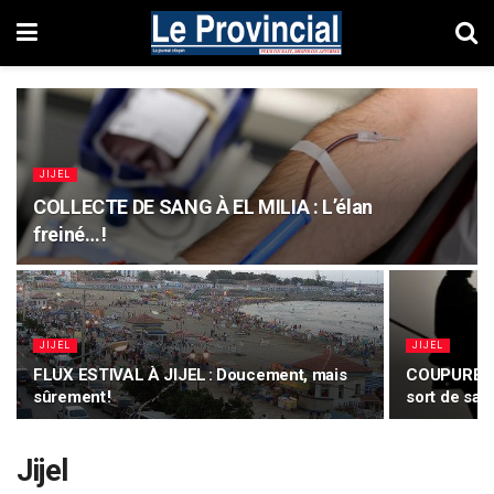
JIJEL
COLLECTE DE SANG À EL MILIA : L’élan
freiné… !
JIJEL
JIJEL
FLUX ESTIVAL À JIJEL : Doucement, mais
COUPURES 
sûrement !
sort de sa 
Jijel