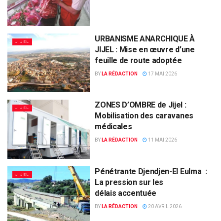
URBANISME ANARCHIQUE À
JIJEL
JIJEL : Mise en œuvre d’une
feuille de route adoptée
BY
LA RÉDACTION
17 MAI 2026
ZONES D’OMBRE de Jijel :
JIJEL
Mobilisation des caravanes
médicales
BY
LA RÉDACTION
11 MAI 2026
Pénétrante Djendjen-El Eulma :
JIJEL
La pression sur les
délais accentuée
BY
LA RÉDACTION
20 AVRIL 2026