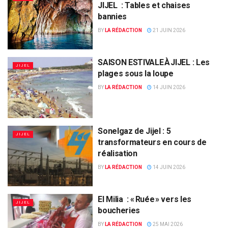
JIJEL : Tables et chaises
bannies
BY
LA RÉDACTION
21 JUIN 2026
SAISON ESTIVALE À JIJEL : Les
JIJEL
plages sous la loupe
BY
LA RÉDACTION
14 JUIN 2026
Sonelgaz de Jijel : 5
JIJEL
transformateurs en cours de
réalisation
BY
LA RÉDACTION
14 JUIN 2026
El Milia : « Ruée » vers les
JIJEL
boucheries
BY
LA RÉDACTION
25 MAI 2026