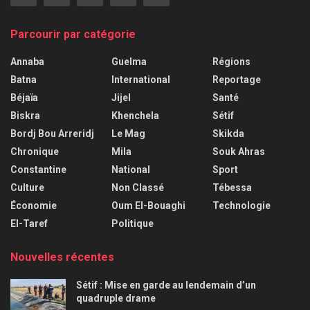
Parcourir par catégorie
Annaba
Guelma
Régions
Batna
International
Reportage
Béjaïa
Jijel
Santé
Biskra
Khenchela
Sétif
Bordj Bou Arreridj
Le Mag
Skikda
Chronique
Mila
Souk Ahras
Constantine
National
Sport
Culture
Non Classé
Tébessa
Économie
Oum El-Bouaghi
Technologie
El-Taref
Politique
Nouvelles récentes
Sétif : Mise en garde au lendemain d’un
quadruple drame