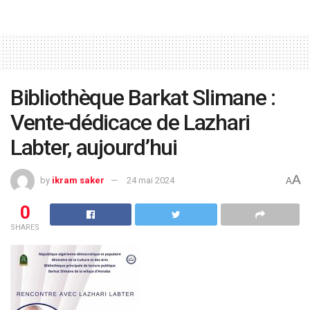
Bibliothèque Barkat Slimane :
Vente-dédicace de Lazhari
Labter, aujourd’hui
A
by
ikram saker
24 mai 2024
A
0
SHARES