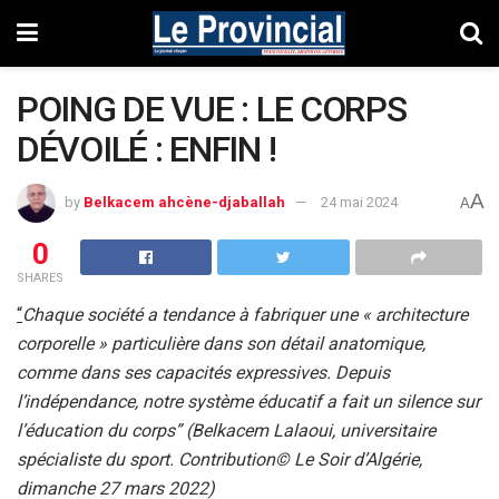
POING DE VUE : LE CORPS
DÉVOILÉ : ENFIN !
A
by
Belkacem ahcène-djaballah
24 mai 2024
A
0
SHARES
“
Chaque société a tendance à fabriquer une « architecture
corporelle » particulière dans son détail anatomique,
comme dans ses capacités expressives. Depuis
l’indépendance, notre système éducatif a fait un silence sur
l’éducation du corps” (Belkacem Lalaoui, universitaire
spécialiste du sport. Contribution© Le Soir d’Algérie,
dimanche 27 mars 2022)