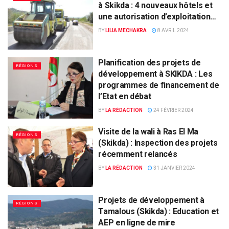
à Skikda : 4 nouveaux hôtels et
une autorisation d’exploitation…
BY
LILIA MECHAKRA
8 AVRIL 2024
Planification des projets de
RÉGIONS
développement à SKIKDA : Les
programmes de financement de
l’Etat en débat
BY
LA RÉDACTION
24 FÉVRIER 2024
Visite de la wali à Ras El Ma
RÉGIONS
(Skikda) : Inspection des projets
récemment relancés
BY
LA RÉDACTION
31 JANVIER 2024
Projets de développement à
RÉGIONS
Tamalous (Skikda) : Education et
AEP en ligne de mire