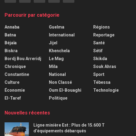
Parcourir par catégorie
Annaba
Guelma
Régions
Batna
International
Reportage
Béjaïa
Jijel
Santé
Biskra
Khenchela
Sétif
Bordj Bou Arreridj
Le Mag
Skikda
Chronique
Mila
Souk Ahras
Constantine
National
Sport
Culture
Non Classé
Tébessa
Économie
Oum El-Bouaghi
Technologie
El-Taref
Politique
Nouvelles récentes
Ligne minière Est : Plus de 15.600 T
d’équipements débarqués