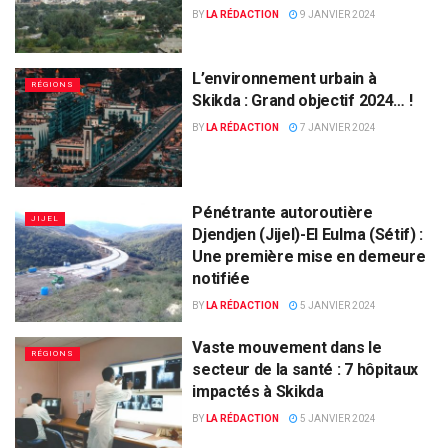
BY
LA RÉDACTION
9 JANVIER 2024
L’environnement urbain à
RÉGIONS
Skikda : Grand objectif 2024… !
BY
LA RÉDACTION
7 JANVIER 2024
Pénétrante autoroutière
JIJEL
Djendjen (Jijel)-El Eulma (Sétif) :
Une première mise en demeure
notifiée
BY
LA RÉDACTION
5 JANVIER 2024
Vaste mouvement dans le
RÉGIONS
secteur de la santé : 7 hôpitaux
impactés à Skikda
BY
LA RÉDACTION
5 JANVIER 2024