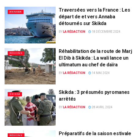
Traversées vers la France : Les
ANNABA
départ de et vers Annaba
détournés sur Skikda
BY
LA RÉDACTION
18 DÉCEMBRE 2024
Réhabilitation de la route de Marj
RÉGIONS
El Dib à Skikda : La wali lance un
ultimatum au chef de daïra
BY
LA RÉDACTION
14 MAI 2024
Skikda : 3 présumés pyromanes
SKIKDA
arrêtés
BY
LA RÉDACTION
28 AVRIL 2024
Préparatifs de la saison estivale
RÉGIONS