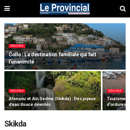
RÉGIONS
Collo : La destination familiale qui fait
l’unanimité
RÉGIONS
RÉGIONS
Afensou et Aïn Sedma (Skikda) : Des joyaux
Tourisme à 
d’eau douce dévoilés
d’ordures g
Skikda