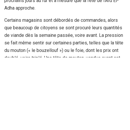
prochains jours au fur et à mesure que la fête de l’Aïd El-
Adha approche.
Certains magasins sont débordés de commandes, alors
que beaucoup de citoyens se sont procuré leurs quantités
de viande dès la semaine passée, voire avant. La pression
se fait même sentir sur certaines parties, telles que la tête
du mouton (« le bouzellouf ») ou le foie, dont les prix ont
doublé, voire triplé. Une tête de mouton, vendue avant cet
événement à 1.500 DA, est cédée à 4.000 DA, alors que le
kilo de foie dépasse largement le prix de 4.500 DA.
Autant dire que la fête de l’Aïd tend à devenir un rendez-
vous de consommation de la viande. Les citoyens,
notamment ceux qui n’ont pas les moyens de s’offrir un
mouton, semblent n’avoir plus que cette option pour goûter
à la viande rouge, devenue, s’il convient de le souligner, un
produit de luxe complètement hors de prix.