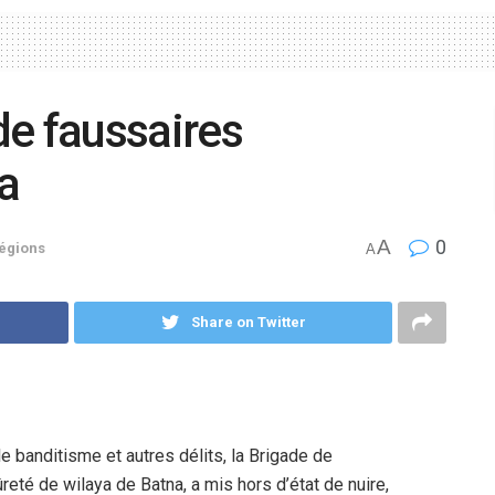
de faussaires
a
A
0
égions
A
Share on Twitter
, le banditisme et autres délits, la Brigade de
ûreté de wilaya de Batna, a mis hors d’état de nuire,