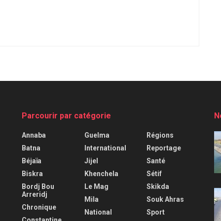
Parcourir par catégorie
N
Annaba
Guelma
Régions
Batna
International
Reportage
Béjaïa
Jijel
Santé
Biskra
Khenchela
Sétif
Bordj Bou
Le Mag
Skikda
Arreridj
Mila
Souk Ahras
Chronique
National
Sport
Constantine