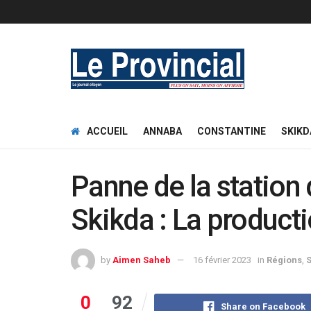
ACCUEIL
ANNABA
CONSTANTINE
SKIKD
Panne de la station
Skikda : La product
by
Aimen Saheb
16 février 2023
in
Régions
,
S
0
92
Share on Facebook