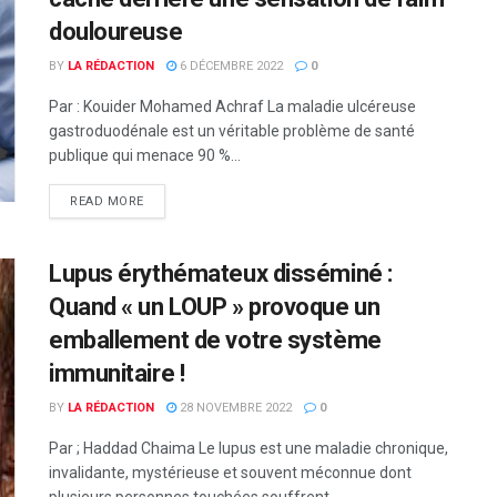
douloureuse
BY
LA RÉDACTION
6 DÉCEMBRE 2022
0
Par : Kouider Mohamed Achraf La maladie ulcéreuse
gastroduodénale est un véritable problème de santé
publique qui menace 90 %...
READ MORE
Lupus érythémateux disséminé :
Quand « un LOUP » provoque un
emballement de votre système
immunitaire !
BY
LA RÉDACTION
28 NOVEMBRE 2022
0
Par ; Haddad Chaima Le lupus est une maladie chronique,
invalidante, mystérieuse et souvent méconnue dont