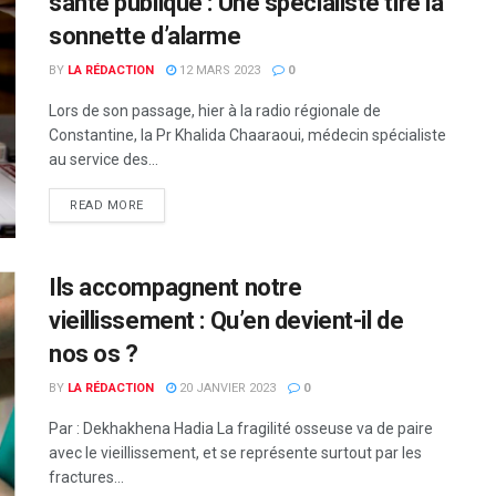
santé publique : Une spécialiste tire la
sonnette d’alarme
BY
LA RÉDACTION
12 MARS 2023
0
Lors de son passage, hier à la radio régionale de
Constantine, la Pr Khalida Chaaraoui, médecin spécialiste
au service des...
READ MORE
Ils accompagnent notre
vieillissement : Qu’en devient-il de
nos os ?
BY
LA RÉDACTION
20 JANVIER 2023
0
Par : Dekhakhena Hadia La fragilité osseuse va de paire
avec le vieillissement, et se représente surtout par les
fractures...