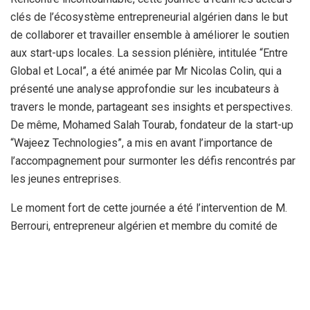
clés de l’écosystème entrepreneurial algérien dans le but
de collaborer et travailler ensemble à améliorer le soutien
aux start-ups locales. La session plénière, intitulée “Entre
Global et Local”, a été animée par Mr Nicolas Colin, qui a
présenté une analyse approfondie sur les incubateurs à
travers le monde, partageant ses insights et perspectives.
De même, Mohamed Salah Tourab, fondateur de la start-up
“Wajeez Technologies”, a mis en avant l’importance de
l’accompagnement pour surmonter les défis rencontrés par
les jeunes entreprises.
Le moment fort de cette journée a été l’intervention de M.
Berrouri, entrepreneur algérien et membre du comité de
labellisation du ministère, qui a pris la parole au nom de
l’invité d’honneur, M. Noureddine Ouadah, directeur des
start-ups et des structures de soutien au sein du ministère
des start-ups algérien. Son allocution, intitulée “Vision