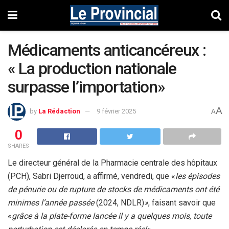
Médicaments anticancéreux :
« La production nationale
surpasse l’importation»
A
by
La Rédaction
9 février 2025
A
0
SHARES
Le directeur général de la Pharmacie centrale des hôpitaux
(PCH), Sabri Djerroud, a affirmé, vendredi, que «
les épisodes
de pénurie ou de rupture de stocks de médicaments ont été
minimes l’année passée
(2024, NDLR)
»
, faisant savoir que
«
grâce à la plate-forme lancée il y a quelques mois, toute