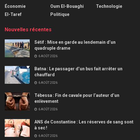
Économie
Oum El-Bouaghi
Technologie
El-Taref
Politique
Nouvelles récentes
Sétif : Mise en garde au lendemain d’un
quadruple drame
6 AOÛT 2026
Batna : Le passager d’un bus fait arrêter un
chauffard
6 AOÛT 2026
Tébessa : Fin de cavale pour l’auteur d’un
enlèvement
6 AOÛT 2026
ANS de Constantine : Les réserves de sang sont
à sec !
6 AOÛT 2026