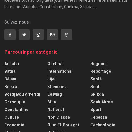
Recevez tout au long de la journée, les meilleures informations sur
la région : Annaba, Constantine, Guelma, Skikda ....
Suivez-nous
Parcourir par catégorie
Annaba
Guelma
Régions
Batna
International
Reportage
Béjaïa
Jijel
Santé
Biskra
Khenchela
Sétif
Bordj Bou Arreridj
Le Mag
Skikda
Chronique
Mila
Souk Ahras
Constantine
National
Sport
Culture
Non Classé
Tébessa
Économie
Oum El-Bouaghi
Technologie