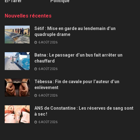
El-Taref
Politique
Nouvelles récentes
Sétif : Mise en garde au lendemain d’un
quadruple drame
6 AOÛT 2026
Batna : Le passager d’un bus fait arrêter un
chauffard
6 AOÛT 2026
Tébessa : Fin de cavale pour l’auteur d’un
enlèvement
6 AOÛT 2026
ANS de Constantine : Les réserves de sang sont
à sec !
6 AOÛT 2026