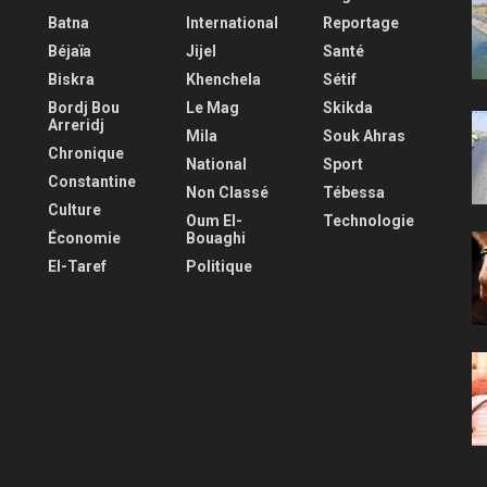
Batna
International
Reportage
Béjaïa
Jijel
Santé
Biskra
Khenchela
Sétif
Bordj Bou
Le Mag
Skikda
Arreridj
Mila
Souk Ahras
Chronique
National
Sport
Constantine
Non Classé
Tébessa
Culture
Oum El-
Technologie
Économie
Bouaghi
El-Taref
Politique