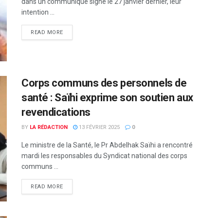
dans un communiqué signé le 27 janvier dernier, leur
intention ...
READ MORE
Corps communs des personnels de
santé : Saïhi exprime son soutien aux
revendications
BY
LA RÉDACTION
13 FÉVRIER 2025
0
Le ministre de la Santé, le Pr Abdelhak Saïhi a rencontré
mardi les responsables du Syndicat national des corps
communs ...
READ MORE