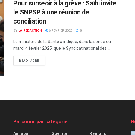
Pour surseoir à la grève : Saïhi invite
le SNPSP à une réunion de
conciliation
BY
LA RÉDACTION
6 FÉVRIER 2025
0
Le ministère de la Santé a indiqué, dans la soirée du
mardi 4 février 2025, que le Syndicat national des ...
READ MORE
Parcourir par catégorie
N
Annaba
Guelma
Régions