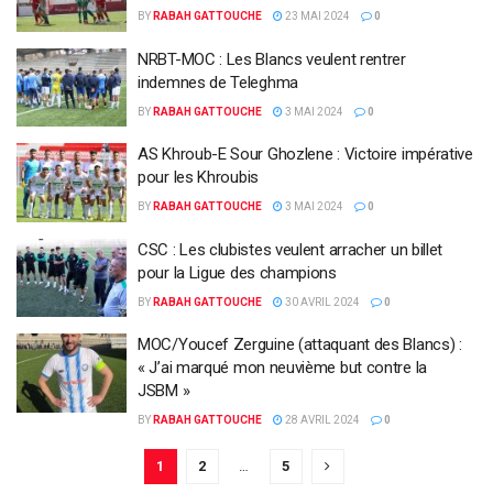
BY
RABAH GATTOUCHE
23 MAI 2024
0
NRBT-MOC : Les Blancs veulent rentrer
indemnes de Teleghma
BY
RABAH GATTOUCHE
3 MAI 2024
0
AS Khroub-E Sour Ghozlene : Victoire impérative
pour les Khroubis
BY
RABAH GATTOUCHE
3 MAI 2024
0
CSC : Les clubistes veulent arracher un billet
pour la Ligue des champions
BY
RABAH GATTOUCHE
30 AVRIL 2024
0
MOC/Youcef Zerguine (attaquant des Blancs) :
« J’ai marqué mon neuvième but contre la
JSBM »
BY
RABAH GATTOUCHE
28 AVRIL 2024
0
1
2
…
5