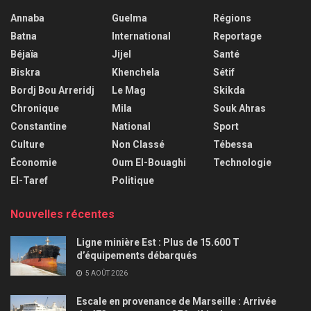
Annaba
Guelma
Régions
Batna
International
Reportage
Béjaïa
Jijel
Santé
Biskra
Khenchela
Sétif
Bordj Bou Arreridj
Le Mag
Skikda
Chronique
Mila
Souk Ahras
Constantine
National
Sport
Culture
Non Classé
Tébessa
Économie
Oum El-Bouaghi
Technologie
El-Taref
Politique
Nouvelles récentes
Ligne minière Est : Plus de 15.600 T
d’équipements débarqués
5 AOÛT 2026
Escale en provenance de Marseille : Arrivée