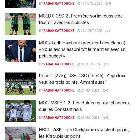
BY
RABAH GATTOUCHE
19 AVRIL 2026
0
MCEB 0 CSC 2 : Première sortie réussie de
Rusmir avec les clubistes
BY
RABAH GATTOUCHE
23 AOÛT 2025
0
MOC/Riadh Haichour (président des Blancs) :
« Nous avons assuré tôt le maintien avec un
petit budget »
BY
RABAH GATTOUCHE
24 JUIN 2024
0
Ligue 1 (27é j), USB-CSC (16h45) : Zeghdoud
veut les trois points, Amrani aussi
BY
RABAH GATTOUCHE
25 MAI 2024
0
MOC-MSPB 1-2 : Les Batnéens plus chanceux
que les Constantinois
BY
RABAH GATTOUCHE
25 MAI 2024
0
HBCL- ASK : Les Chelghoumis veulent gagner,
les Khroubis un point