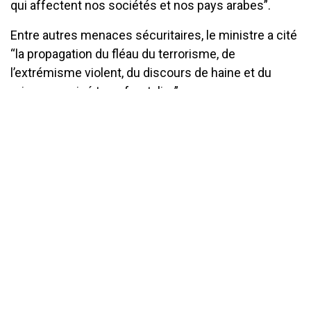
qui affectent nos sociétés et nos pays arabes”.
Entre autres menaces sécuritaires, le ministre a cité
“la propagation du fléau du terrorisme, de
l’extrémisme violent, du discours de haine et du
crime organisé transfrontalier”.
Des menaces qui, bien entendu, ont “des
répercussions” sur les pays arabes, comme l’a
souligné le ministre de l’Intérieur, obligeant tout un
chacun, “à y faire face en toute responsabilité et
fermeté”.
Brahim Merad a souligné que l’Algérie “ne ménagera
aucun effort pour partager son expérience réussie
avec ses frères arabes en matière de lutte
antiterroriste et son éradication”.