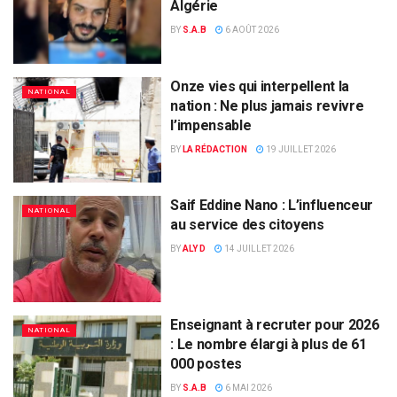
Algérie
BY
S.A.B
6 AOÛT 2026
Onze vies qui interpellent la
NATIONAL
nation : Ne plus jamais revivre
l’impensable
BY
LA RÉDACTION
19 JUILLET 2026
Saif Eddine Nano : L’influenceur
NATIONAL
au service des citoyens
BY
ALY D
14 JUILLET 2026
Enseignant à recruter pour 2026
NATIONAL
: Le nombre élargi à plus de 61
000 postes
BY
S.A.B
6 MAI 2026