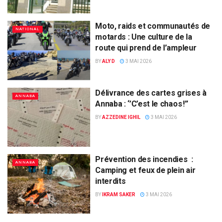
Moto, raids et communautés de
NATIONAL
motards : Une culture de la
route qui prend de l’ampleur
BY
ALY D
3 MAI 2026
Délivrance des cartes grises à
ANNABA
Annaba : ‘’C’est le chaos !’’
BY
AZZEDINE IGHIL
3 MAI 2026
Prévention des incendies :
ANNABA
Camping et feux de plein air
interdits
BY
IKRAM SAKER
3 MAI 2026