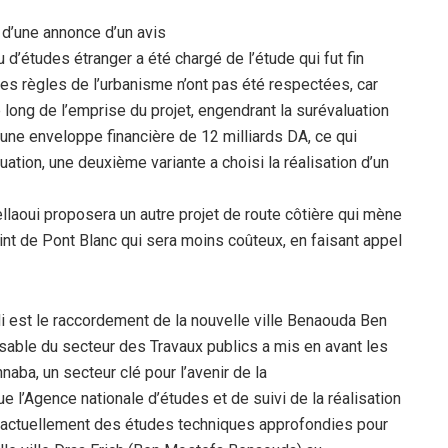
t d’une annonce d’un avis
au d’études
étranger a été chargé de l’étude qui fut fin
«les règles de
l’urbanisme n’ont pas été respectées, car
e long de l’emprise du projet, engendrant la surévaluation
 une enveloppe financière de 12 milliards DA, ce qui
ituation, une deuxième
variante a choisi la réalisation d’un
ellaoui proposera un
autre projet de route côtière qui mène
int de Pont Blanc qui sera moins coûteux, en
faisant appel
est le raccordement de la nouvelle ville Ben
a
ouda Ben
nsable du
secteur des Travaux publics a mis en avant les
nnaba, un secteur clé pour l’avenir de la
que l’Agence
nationale d’études et de suivi de la réalisation
e actuellement des études techniques
approfondies pour