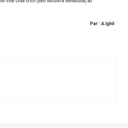
lle
ville Draa Erich (Ben Mostefa Benaouda) au
Par : A.Ighil