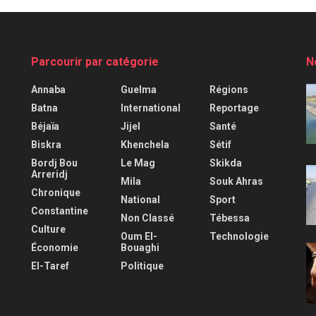
Parcourir par catégorie
N
Annaba
Guelma
Régions
Batna
International
Reportage
Béjaïa
Jijel
Santé
Biskra
Khenchela
Sétif
Bordj Bou
Le Mag
Skikda
Arreridj
Mila
Souk Ahras
Chronique
National
Sport
Constantine
Non Classé
Tébessa
Culture
Oum El-
Technologie
Économie
Bouaghi
El-Taref
Politique