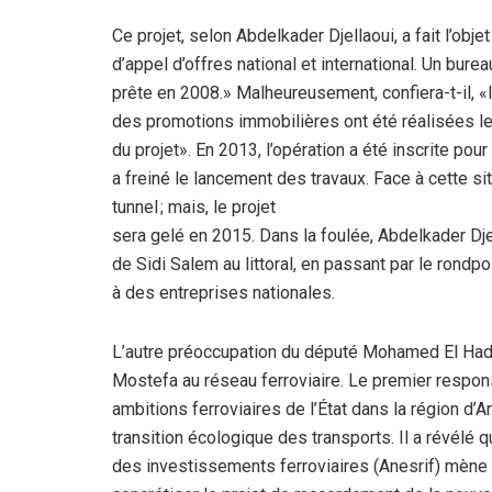
Ce projet, selon
Abdelkader Djellaoui, a fait l’obje
d’appel d’offres national et international. Un bure
prête en 2008.»
M
alheureusement, confiera-t-il, 
des promotions immobilières ont
été réalisées l
du projet». En 2013, l’opération a été
inscrite pour
a
freiné le lancement des travaux. Face à cette s
tunnel ; mais, le projet
sera gelé en 2015. Dans la foulée, Abdelkader Dj
de Sidi Salem au littoral, en
passant par le rondpo
à des entreprises nationales.
L’autre préoccupation du
député Mohamed El Hadi 
Mostefa au réseau ferroviaire. Le premier respo
ambitions ferroviaires
de l’État dans la région d’A
transition écologique des transports. Il a révélé 
des investissements
ferroviaires (Anesrif) mèn