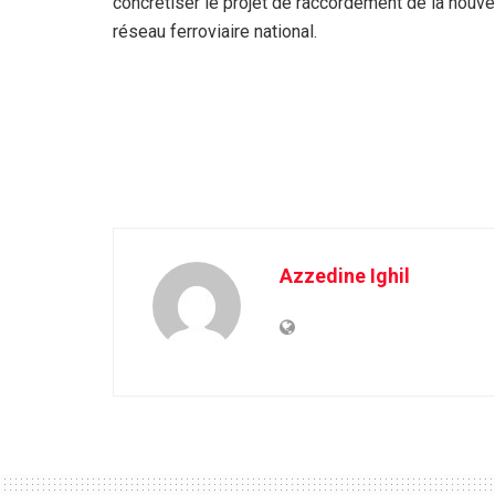
concrétiser le projet de raccordement de la nouve
réseau ferroviaire
national.
Azzedine Ighil