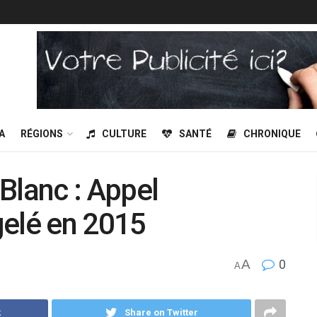
A
RÉGIONS
CULTURE
SANTÉ
CHRONIQUE
Blanc : Appel
 gelé en 2015
A
0
A
k
Share on Twitter