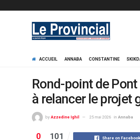
ACCUEIL
ANNABA
CONSTANTINE
SKIKD
Rond-point de Pont 
à relancer le projet
by
Azzedine Ighil
25 mai 2026
in
Annaba
0
101
Share on Faceboo