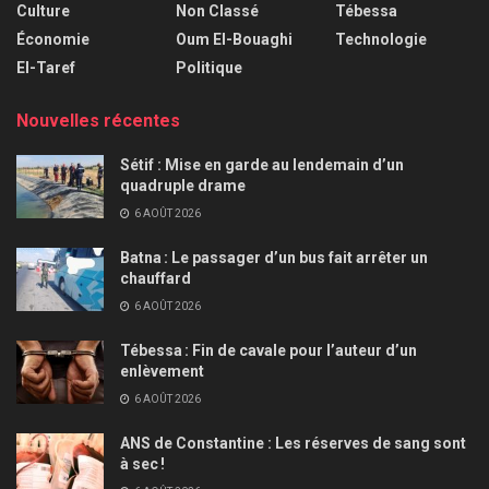
Culture
Non Classé
Tébessa
Économie
Oum El-Bouaghi
Technologie
El-Taref
Politique
Nouvelles récentes
Sétif : Mise en garde au lendemain d’un
quadruple drame
6 AOÛT 2026
Batna : Le passager d’un bus fait arrêter un
chauffard
6 AOÛT 2026
Tébessa : Fin de cavale pour l’auteur d’un
enlèvement
6 AOÛT 2026
ANS de Constantine : Les réserves de sang sont
à sec !