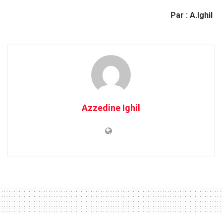
Par : A.Ighil
Azzedine Ighil