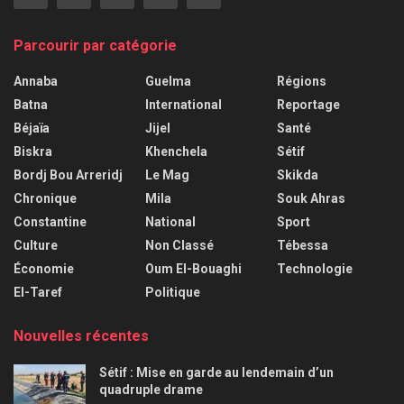
Parcourir par catégorie
Annaba
Guelma
Régions
Batna
International
Reportage
Béjaïa
Jijel
Santé
Biskra
Khenchela
Sétif
Bordj Bou Arreridj
Le Mag
Skikda
Chronique
Mila
Souk Ahras
Constantine
National
Sport
Culture
Non Classé
Tébessa
Économie
Oum El-Bouaghi
Technologie
El-Taref
Politique
Nouvelles récentes
Sétif : Mise en garde au lendemain d’un
quadruple drame