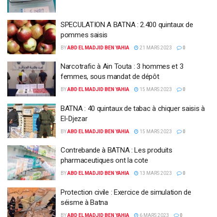
SPECULATION A BATNA : 2.400 quintaux de
pommes saisis
BY
ABD EL MADJID BEN YAHIA
21 MARS 2023
0
Narcotrafic à Ain Touta : 3 hommes et 3
femmes, sous mandat de dépôt
BY
ABD EL MADJID BEN YAHIA
15 MARS 2023
0
BATNA : 40 quintaux de tabac à chiquer saisis à
El-Djezar
BY
ABD EL MADJID BEN YAHIA
15 MARS 2023
0
Contrebande à BATNA : Les produits
pharmaceutiques ont la cote
BY
ABD EL MADJID BEN YAHIA
13 MARS 2023
0
Protection civile : Exercice de simulation de
séisme à Batna
BY
ABD EL MADJID BEN YAHIA
6 MARS 2023
0