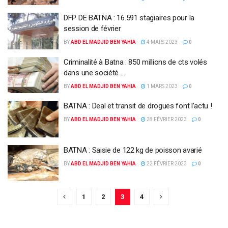
DFP DE BATNA : 16.591 stagiaires pour la
session de février
BY
ABD EL MADJID BEN YAHIA
4 MARS 2023
0
Criminalité à Batna : 850 millions de cts volés
dans une société …
BY
ABD EL MADJID BEN YAHIA
1 MARS 2023
0
BATNA : Deal et transit de drogues font l’actu !
BY
ABD EL MADJID BEN YAHIA
28 FÉVRIER 2023
0
BATNA : Saisie de 122 kg de poisson avarié
BY
ABD EL MADJID BEN YAHIA
22 FÉVRIER 2023
0
1
2
3
4