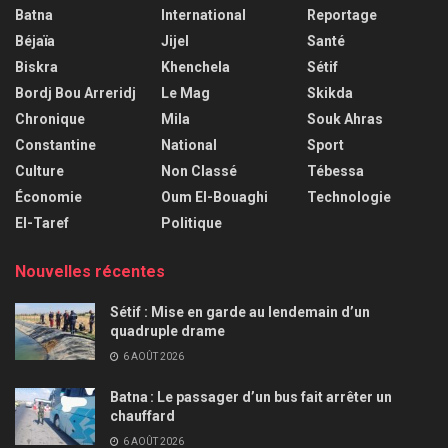
Batna
International
Reportage
Béjaïa
Jijel
Santé
Biskra
Khenchela
Sétif
Bordj Bou Arreridj
Le Mag
Skikda
Chronique
Mila
Souk Ahras
Constantine
National
Sport
Culture
Non Classé
Tébessa
Économie
Oum El-Bouaghi
Technologie
El-Taref
Politique
Nouvelles récentes
Sétif : Mise en garde au lendemain d’un
quadruple drame
6 AOÛT 2026
Batna : Le passager d’un bus fait arrêter un
chauffard
6 AOÛT 2026