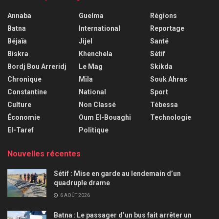
Annaba
Guelma
Régions
Batna
International
Reportage
Béjaïa
Jijel
Santé
Biskra
Khenchela
Sétif
Bordj Bou Arreridj
Le Mag
Skikda
Chronique
Mila
Souk Ahras
Constantine
National
Sport
Culture
Non Classé
Tébessa
Économie
Oum El-Bouaghi
Technologie
El-Taref
Politique
Nouvelles récentes
Sétif : Mise en garde au lendemain d’un
quadruple drame
6 AOÛT 2026
Batna : Le passager d’un bus fait arrêter un