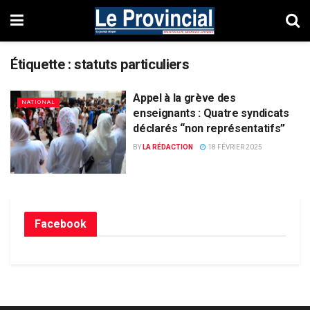
Étiquette :
statuts particuliers
Appel à la grève des
NATIONAL
enseignants : Quatre syndicats
déclarés “non représentatifs”
BY
LA RÉDACTION
18 FÉVRIER 2025
Facebook