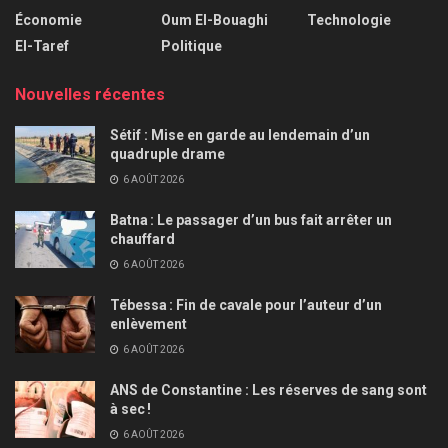
Économie
Oum El-Bouaghi
Technologie
El-Taref
Politique
Nouvelles récentes
Sétif : Mise en garde au lendemain d’un
quadruple drame
6 AOÛT 2026
Batna : Le passager d’un bus fait arrêter un
chauffard
6 AOÛT 2026
Tébessa : Fin de cavale pour l’auteur d’un
enlèvement
6 AOÛT 2026
ANS de Constantine : Les réserves de sang sont
à sec !
6 AOÛT 2026