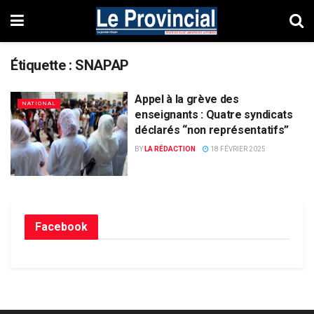
Étiquette :
SNAPAP
Appel à la grève des
NATIONAL
enseignants : Quatre syndicats
déclarés “non représentatifs”
BY
LA RÉDACTION
18 FÉVRIER 2025
Facebook