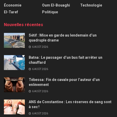
Économie
Oum El-Bouaghi
Technologie
El-Taref
Politique
Nouvelles récentes
Sétif : Mise en garde au lendemain d’un
quadruple drame
6 AOÛT 2026
Batna : Le passager d’un bus fait arrêter un
chauffard
6 AOÛT 2026
Tébessa : Fin de cavale pour l’auteur d’un
enlèvement
6 AOÛT 2026
ANS de Constantine : Les réserves de sang sont
à sec !
6 AOÛT 2026