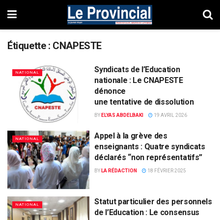
Étiquette :
CNAPESTE
Syndicats de l’Education
NATIONAL
nationale : Le CNAPESTE
dénonce
une tentative de dissolution
BY
ELYAS ABDELBAKI
19 AVRIL 2026
Appel à la grève des
NATIONAL
enseignants : Quatre syndicats
déclarés “non représentatifs”
BY
LA RÉDACTION
18 FÉVRIER 2025
Statut particulier des personnels
NATIONAL
de l’Education : Le consensus