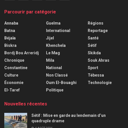
Parcourir par catégorie
Annaba
Guelma
Régions
Batna
International
Reportage
Béjaïa
Jijel
Santé
Biskra
Khenchela
Sétif
Bordj Bou Arreridj
Le Mag
Skikda
Chronique
Mila
Souk Ahras
Constantine
National
Sport
Culture
Non Classé
Tébessa
Économie
Oum El-Bouaghi
Technologie
El-Taref
Politique
Nouvelles récentes
Sétif : Mise en garde au lendemain d’un
quadruple drame