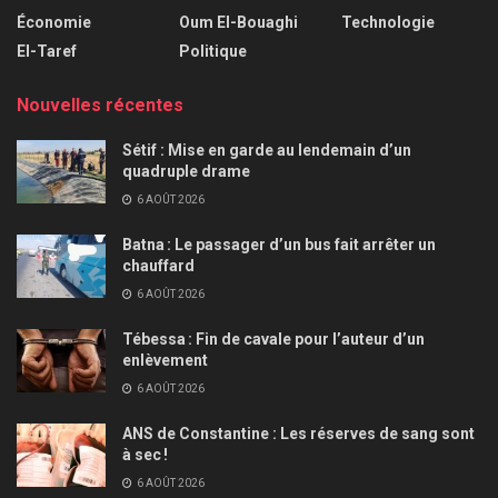
Économie
Oum El-Bouaghi
Technologie
El-Taref
Politique
Nouvelles récentes
Sétif : Mise en garde au lendemain d’un
quadruple drame
6 AOÛT 2026
Batna : Le passager d’un bus fait arrêter un
chauffard
6 AOÛT 2026
Tébessa : Fin de cavale pour l’auteur d’un
enlèvement
6 AOÛT 2026
ANS de Constantine : Les réserves de sang sont
à sec !
6 AOÛT 2026