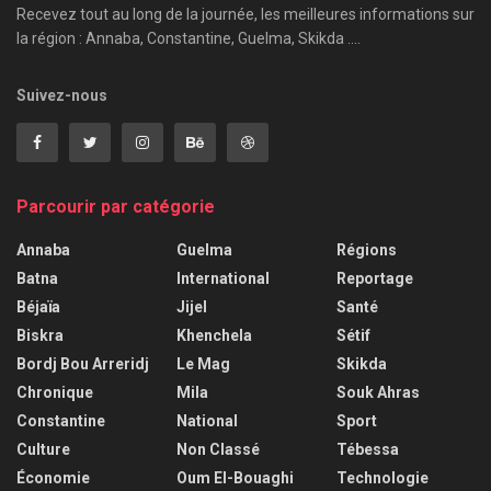
Recevez tout au long de la journée, les meilleures informations sur
la région : Annaba, Constantine, Guelma, Skikda ....
Suivez-nous
Parcourir par catégorie
Annaba
Guelma
Régions
Batna
International
Reportage
Béjaïa
Jijel
Santé
Biskra
Khenchela
Sétif
Bordj Bou Arreridj
Le Mag
Skikda
Chronique
Mila
Souk Ahras
Constantine
National
Sport
Culture
Non Classé
Tébessa
Économie
Oum El-Bouaghi
Technologie