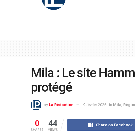
Mila : Le site Ham
protégé
by
La Rédaction
9 février 2026
in
Mila
,
Régio
0
44
Share on Facebook
SHARES
VIEWS