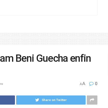
mam Beni Guecha enfin
A
0
ns
A
Share on Twitter