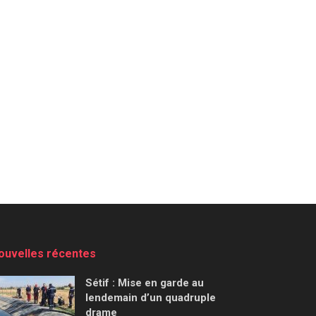
ouvelles récentes
Sétif : Mise en garde au
lendemain d’un quadruple
drame