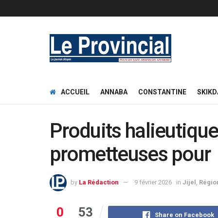
ACCUEIL
ANNABA
CONSTANTINE
SKIKD
Produits halieutique
prometteuses pour
by
La Rédaction
9 février 2026
in
Jijel
,
Régio
0
53
Share on Facebook