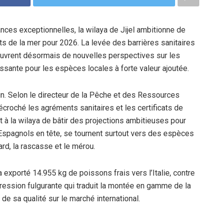
es exceptionnelles, la wilaya de Jijel ambitionne de
its de la mer pour 2026. La levée des barrières sanitaires
x ouvrent désormais de nouvelles perspectives sur les
sante pour les espèces locales à forte valeur ajoutée.
lin. Selon le directeur de la Pêche et des Ressources
écroché les agréments sanitaires et les certificats de
 à la wilaya de bâtir des projections ambitieuses pour
 Espagnols en tête, se tournent surtout vers des espèces
ard, la rascasse et le mérou.
 exporté 14.955 kg de poissons frais vers l’Italie, contre
ession fulgurante qui traduit la montée en gamme de la
de sa qualité sur le marché international.