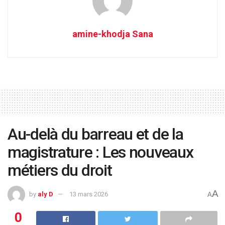
amine-khodja Sana
Au-delà du barreau et de la
magistrature : Les nouveaux
métiers du droit
A
by
aly D
13 mars 2026
A
0