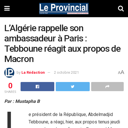
L’Algérie rappelle son
ambassadeur à Paris :
Tebboune réagit aux propos de
Macron
A
by
La Rédaction
2 octobre 2021
A
0
SHARES
Par : Mustapha B
L
e président de la République, Abdelmadjid
Tebboune, a réagi, hier, aux propos tenus jeudi