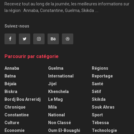
Recevez tout au long de la journée, les meilleures informations sur
la région : Annaba, Constantine, Guelma, Skikda ....
Suivez-nous
Parcourir par catégorie
Annaba
Guelma
Régions
Batna
International
Reportage
Béjaïa
Jijel
Santé
Biskra
Khenchela
Sétif
Bordj Bou Arreridj
Le Mag
Skikda
Chronique
Mila
Souk Ahras
Constantine
National
Sport
Culture
Non Classé
Tébessa
Économie
Oum El-Bouaghi
Technologie