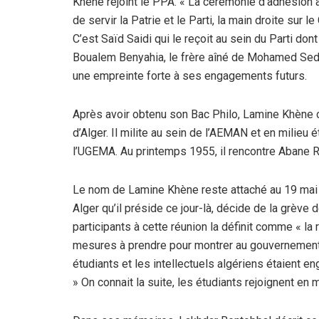
Khène rejoint le PPA. « La cérémonie d’adhésion 
de servir la Patrie et le Parti, la main droite sur 
C’est Saïd Saidi qui le reçoit au sein du Parti don
Boualem Benyahia, le frère aîné de Mohamed Sed
une empreinte forte à ses engagements futurs.
Après avoir obtenu son Bac Philo, Lamine Khène c
d’Alger. Il milite au sein de l’AEMAN et en milieu 
l’UGEMA. Au printemps 1955, il rencontre Abane Ra
Le nom de Lamine Khène reste attaché au 19 mai
Alger qu’il préside ce jour-là, décide de la grè
participants à cette réunion la définit comme « la
mesures à prendre pour montrer au gouvernement fr
étudiants et les intellectuels algériens étaient 
» On connait la suite, les étudiants rejoignent en