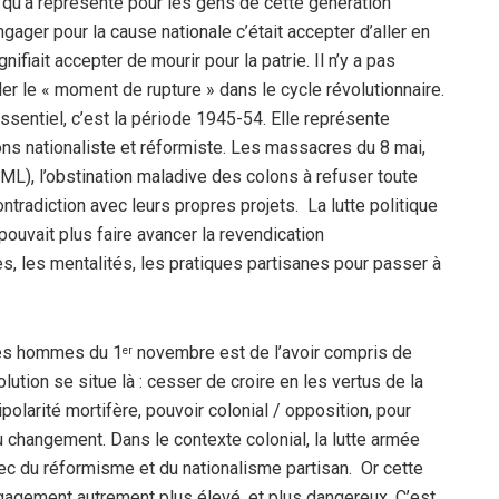
qu’a représenté pour les gens de cette génération
engager pour la cause nationale c’était accepter d’aller en
nifiait accepter de mourir pour la patrie. Il n’y a pas
ler le « moment de rupture » dans le cycle révolutionnaire.
ssentiel, c’est la période 1945-54. Elle représente
ons nationaliste et réformiste. Les massacres du 8 mai,
ML), l’obstination maladive des colons à refuser toute
tradiction avec leurs propres projets. La lutte politique
pouvait plus faire avancer la revendication
es, les mentalités, les pratiques partisanes pour passer à
des hommes du 1
novembre est de l’avoir compris de
er
lution se situe là : cesser de croire en les vertus de la
ipolarité mortifère, pouvoir colonial / opposition, pour
du changement. Dans le contexte colonial, la lutte armée
ec du réformisme et du nationalisme partisan. Or cette
ngagement autrement plus élevé, et plus dangereux. C’est