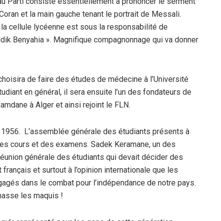
au Parti consiste essentiellement à prononcer le serment
le Coran et la main gauche tenant le portrait de Messali.
t la cellule lycéenne est sous la responsabilité de
dik Benyahia ». Magnifique compagnonnage qui va donner
hoisira de faire des études de médecine à l’Université
étudiant en général, il sera ensuite l’un des fondateurs de
mdane à Alger et ainsi rejoint le FLN.
 1956. L’assemblée générale des étudiants présents à
ve des cours et des examens. Sadek Keramane, un des
 réunion générale des étudiants qui devait décider des
ançais et surtout à l’opinion internationale que les
engagés dans le combat pour l’indépendance de notre pays.
 masse les maquis !