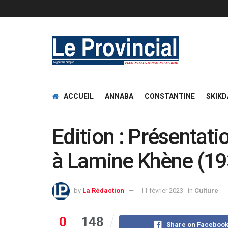
ACCUEIL
ANNABA
CONSTANTINE
SKIKD
Edition : Présentat
à Lamine Khène (1
by
La Rédaction
11 février 2023
in
Culture
0
148
Share on Faceboo