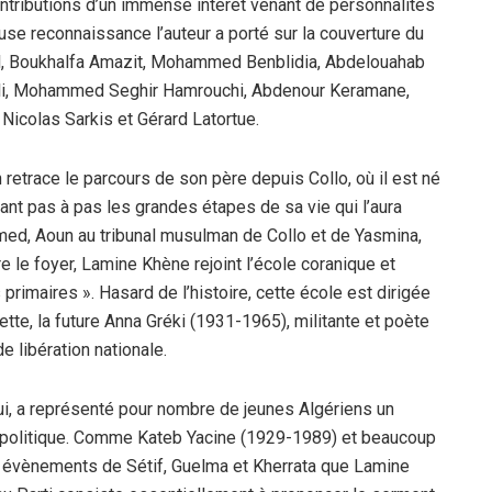
tributions d’un immense intérêt venant de personnalités
use reconnaissance l’auteur a porté sur la couverture du
lal, Boukhalfa Amazit, Mohammed Benblidia, Abdelouahab
ali, Mohammed Seghir Hamrouchi, Abdenour Keramane,
Nicolas Sarkis et Gérard Latortue.
retrace le parcours de son père depuis Collo, où il est né
ant pas à pas les grandes étapes de sa vie qui l’aura
ed, Aoun au tribunal musulman de Collo et de Yasmina,
le foyer, Lamine Khène rejoint l’école coranique et
primaires ». Hasard de l’histoire, cette école est dirigée
ette, la future Anna Gréki (1931-1965), militante et poète
e libération nationale.
ui, a représenté pour nombre de jeunes Algériens un
 politique. Comme Kateb Yacine (1929-1989) et beaucoup
es évènements de Sétif, Guelma et Kherrata que Lamine