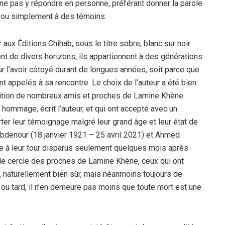
é ne pas y répondre en personne, préférant donner la parole
 ou simplement à des témoins.
r aux Éditions Chihab, sous le titre sobre, blanc sur noir :
nt de divers horizons, ils appartiennent à des générations
r l’avoir côtoyé durant de longues années, soit parce que
nt appelés à sa rencontre. Le choix de l’auteur a été bien
arition de nombreux amis et proches de Lamine Khène.
 hommage, écrit l’auteur, et qui ont accepté avec un
er leur témoignage malgré leur grand âge et leur état de
Abdenour (18 janvier 1921 – 25 avril 2021) et Ahmed
autre à leur tour disparus seulement quelques mois après
 le cercle des proches de Lamine Khène, ceux qui ont
re, naturellement bien sûr, mais néanmoins toujours de
ôt ou tard, il n’en demeure pas moins que toute mort est une