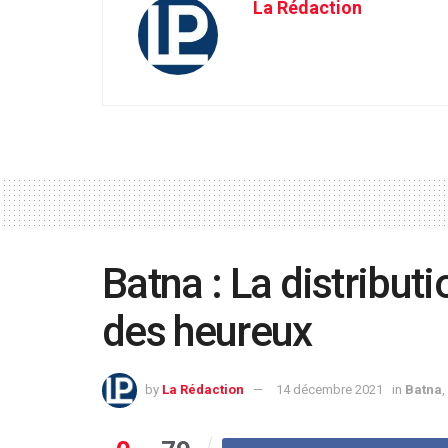
La Rédaction
Batna : La distribut
des heureux
by
La Rédaction
14 décembre 2021
in
Batna
,