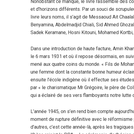
Nonobstant ce manque, le livre rassemble des con
et d’horizons différents. Par un souci de scrupule
livre leurs noms, il s’agit de Messaoud Ait Chaa
Benyamina, Abdelmadjid Chiali, Sid Ahmed Ghoz
Sadek Keramane, Hosni Kitouni, Mohamed Kortbi, 
Dans une introduction de haute facture, Amin Khan 
le 6 mars 1931 et où il repose désormais, en suiv
mené aux quatre coins du monde. « Fils de Moham
une femme dont la constante bonne humeur éclaire 
ensuite l’école indigène où il effectue ses études 
par « le charismatique Mr Grégoire, le père de Col
qui a éclairé de ses vers flamboyants notre lutte d
L’année 1945, on s’en rend bien compte aujourd’h
moment de rupture définitive avec le réformisme
d’autres, c’est cette année-là, après les tragiqu