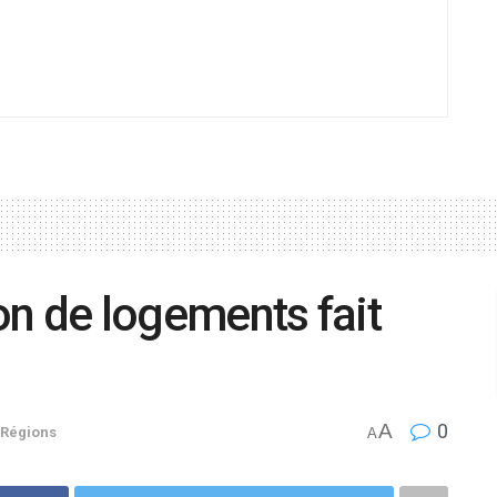
ion de logements fait
A
0
Régions
A