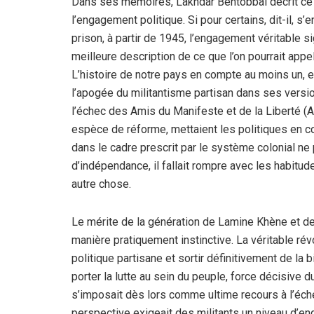
Dans ses mémoires, Lakhdar Bentobbal décrit ce 
l’engagement politique. Si pour certains, dit-il, s’
prison, à partir de 1945, l’engagement véritable sig
meilleure description de ce que l’on pourrait appe
L’histoire de notre pays en compte au moins un, e
l’apogée du militantisme partisan dans ses versi
l’échec des Amis du Manifeste et de la Liberté (A
espèce de réforme, mettaient les politiques en con
dans le cadre prescrit par le système colonial ne 
d’indépendance, il fallait rompre avec les habitud
autre chose.
Le mérite de la génération de Lamine Khène et 
manière pratiquement instinctive. La véritable révo
politique partisane et sortir définitivement de la b
porter la lutte au sein du peuple, force décisive 
s’imposait dès lors comme ultime recours à l’éch
perspective exigeait des militants un niveau d’e