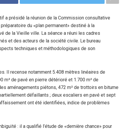
utif a présidé la réunion de la Commission consultative
 préparatoire du «plan permanent» destiné à la
é de la Vieille ville. La séance a réuni les cadres
és et des acteurs de la société civile. Le bureau
 aspects techniques et méthodologiques de son
lles. Il recense notamment 5.408 mètres linéaires de
 m² de pavé en pierre détérioré et 1.700 m² de
des aménagements piétons, 472 m² de trottoirs en bitume
artiellement défaillants ; deux escaliers en pavé et sept
ffaissement ont été identifiées, indice de problèmes
mbiguïté : il a qualifié l’étude de «dernière chance» pour