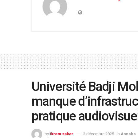
Université Badji Mo
manque d’infrastruc
pratique audiovisue
by
ikram saker
3 décembre 2025
in
Annaba