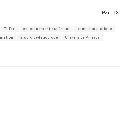
Par : I.S
El-Tarf
enseignement supérieur
formation pratique
rmation
studio pédagogique
Université Annaba