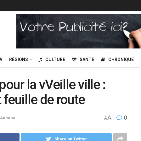
A
RÉGIONS
CULTURE
SANTÉ
CHRONIQUE
our la vVeille ville :
 feuille de route
A
0
Annaba
A
Share on Twitter