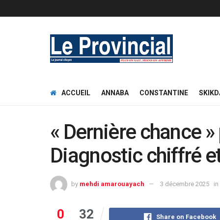
ACCUEIL
ANNABA
CONSTANTINE
SKIKD
« Dernière chance » p
Diagnostic chiffré et
by
mehdi amarouayach
3 décembre 2025
in
0
32
Share on Facebook