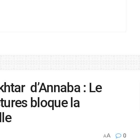
khtar d’Annaba : Le
tures bloque la
lle
A
0
A