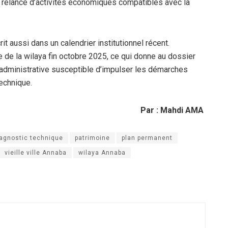
 relance d’activités économiques compatibles avec la
it aussi dans un calendrier institutionnel récent.
e de la wilaya fin octobre 2025, ce qui donne au dossier
ge administrative susceptible d’impulser les démarches
technique.
Par : Mahdi AMA
agnostic technique
patrimoine
plan permanent
vieille ville Annaba
wilaya Annaba