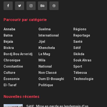
Parcourir par catégorie
Annaba
Guelma
Régions
Batna
International
Reportage
Béjaïa
Jijel
Santé
Biskra
Khenchela
Sétif
Bordj Bou Arreridj
Le Mag
Skikda
Chronique
Mila
Souk Ahras
Constantine
National
Sport
Culture
Non Classé
Tébessa
Économie
Oum El-Bouaghi
Technologie
El-Taref
Politique
Nouvelles récentes
Sétif : Mise en garde au lendemain d’un