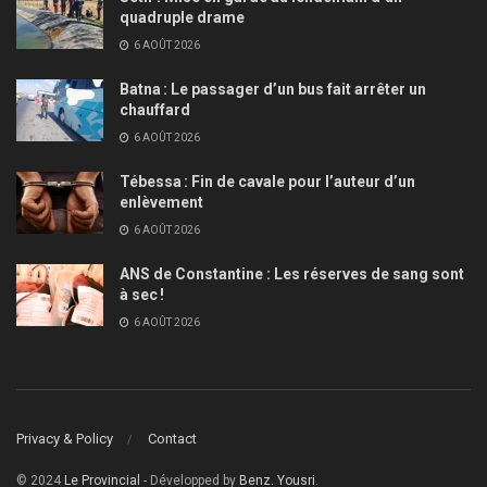
quadruple drame
6 AOÛT 2026
Batna : Le passager d’un bus fait arrêter un
chauffard
6 AOÛT 2026
Tébessa : Fin de cavale pour l’auteur d’un
enlèvement
6 AOÛT 2026
ANS de Constantine : Les réserves de sang sont
à sec !
6 AOÛT 2026
Privacy & Policy
Contact
© 2024
Le Provincial
- Développed by
Benz. Yousri
.