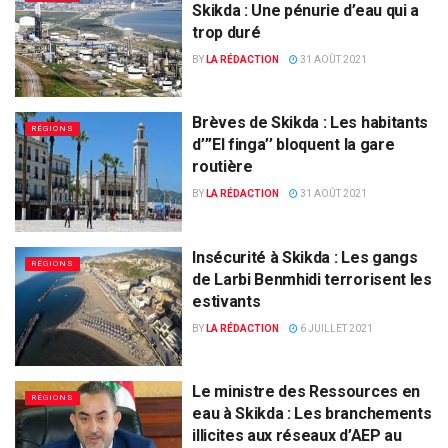
Skikda : Une pénurie d’eau qui a
trop duré
BY
LA RÉDACTION
31 AOÛT 2021
Brèves de Skikda : Les habitants
RÉGIONS
d’’’El finga’’ bloquent la gare
routière
BY
LA RÉDACTION
31 AOÛT 2021
Insécurité à Skikda : Les gangs
RÉGIONS
de Larbi Benmhidi terrorisent les
estivants
BY
LA RÉDACTION
6 JUILLET 2021
Le ministre des Ressources en
RÉGIONS
eau à Skikda : Les branchements
illicites aux réseaux d’AEP au