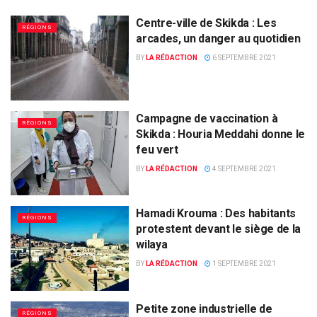
Centre-ville de Skikda : Les
RÉGIONS
arcades, un danger au quotidien
BY
LA RÉDACTION
6 SEPTEMBRE 2021
Campagne de vaccination à
RÉGIONS
Skikda : Houria Meddahi donne le
feu vert
BY
LA RÉDACTION
4 SEPTEMBRE 2021
Hamadi Krouma : Des habitants
RÉGIONS
protestent devant le siège de la
wilaya
BY
LA RÉDACTION
1 SEPTEMBRE 2021
Petite zone industrielle de
RÉGIONS