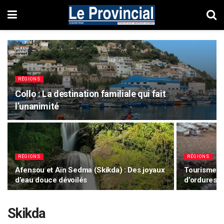
RÉGIONS
Collo : La destination familiale qui fait
l’unanimité
RÉGIONS
RÉGIONS
Afensou et Aïn Sedma (Skikda) : Des joyaux
Tourisme à 
d’eau douce dévoilés
d’ordures g
Skikda