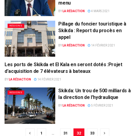
menu
BY
LA RÉDACTION
4 MARS 2021
Pillage du foncier touristique à
RÉGIONS
Skikda : Report du procès en
appel
BY
LA RÉDACTION
14 FÉVRIER 2021
Les ports de Skikda et El Kala en seront dotés :Projet
RÉGIONS
d’acquisition de 7 élévateurs à bateaux
BY
LA RÉDACTION
14 FÉVRIER 2021
Skikda: Un trou de 500 milliards à
RÉGIONS
la direction de l’hydraulique
BY
LA RÉDACTION
5 FÉVRIER 2021
1
…
31
32
33