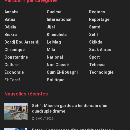
Parcourir par catégorie
Annaba
Guelma
Régions
Batna
International
Reportage
Béjaïa
Jijel
Santé
Biskra
Khenchela
Sétif
Bordj Bou Arreridj
Le Mag
Skikda
Chronique
Mila
Souk Ahras
Constantine
National
Sport
Culture
Non Classé
Tébessa
Économie
Oum El-Bouaghi
Technologie
El-Taref
Politique
Nouvelles récentes
Sétif : Mise en garde au lendemain d’un
quadruple drame
6 AOÛT 2026