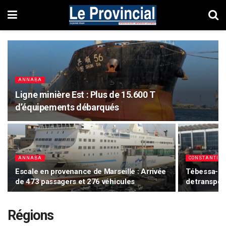
ANNABA
Ligne minière Est : Plus de 15.600 T
d’équipements débarqués
ANNABA
CONSTANTINE
Escale en provenance de Marseille : Arrivée
Tébessa-Con
de 473 passagers et 276 véhicules
de transport
Régions