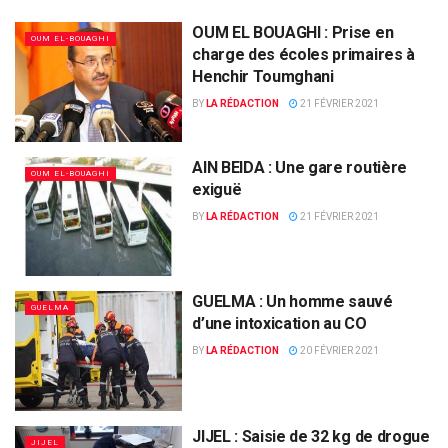
OUM EL BOUAGHI : Prise en
OUM EL-BOUAGHI
charge des écoles primaires à
Henchir Toumghani
BY
LA RÉDACTION
21 FÉVRIER 2021
AIN BEIDA : Une gare routière
OUM EL-BOUAGHI
exiguë
BY
LA RÉDACTION
21 FÉVRIER 2021
GUELMA : Un homme sauvé
GUELMA
d’une intoxication au CO
BY
LA RÉDACTION
20 FÉVRIER 2021
JIJEL : Saisie de 32 kg de drogue
JIJEL