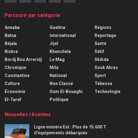
Parcourir par catégorie
Annaba
Guelma
Régions
Batna
International
Reportage
Béjaïa
Jijel
Santé
Biskra
Khenchela
Sétif
Bordj Bou Arreridj
Le Mag
Skikda
Chronique
Mila
Souk Ahras
Constantine
National
Sport
Culture
Non Classé
Tébessa
Économie
Oum El-Bouaghi
Technologie
El-Taref
Politique
Nouvelles récentes
Ligne minière Est : Plus de 15.600 T
d’équipements débarqués