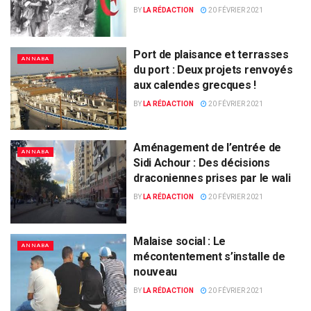
BY
LA RÉDACTION
20 FÉVRIER 2021
Port de plaisance et terrasses
ANNABA
du port : Deux projets renvoyés
aux calendes grecques !
BY
LA RÉDACTION
20 FÉVRIER 2021
Aménagement de l’entrée de
ANNABA
Sidi Achour : Des décisions
draconiennes prises par le wali
BY
LA RÉDACTION
20 FÉVRIER 2021
Malaise social : Le
ANNABA
mécontentement s’installe de
nouveau
BY
LA RÉDACTION
20 FÉVRIER 2021