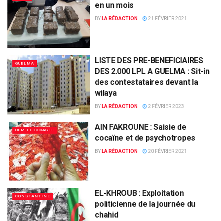
en un mois
BY
LA RÉDACTION
21 FÉVRIER 2021
LISTE DES PRE-BENEFICIAIRES
GUELMA
DES 2.000 LPL A GUELMA : Sit-in
des contestataires devant la
wilaya
BY
LA RÉDACTION
2 FÉVRIER 2023
AIN FAKROUNE : Saisie de
OUM EL-BOUAGHI
cocaïne et de psychotropes
BY
LA RÉDACTION
20 FÉVRIER 2021
EL-KHROUB : Exploitation
CONSTANTINE
politicienne de la journée du
chahid