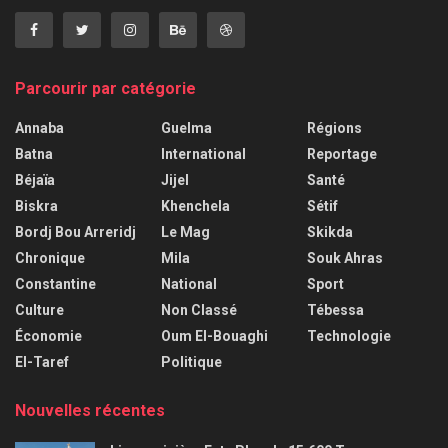
Parcourir par catégorie
Annaba
Guelma
Régions
Batna
International
Reportage
Béjaïa
Jijel
Santé
Biskra
Khenchela
Sétif
Bordj Bou Arreridj
Le Mag
Skikda
Chronique
Mila
Souk Ahras
Constantine
National
Sport
Culture
Non Classé
Tébessa
Économie
Oum El-Bouaghi
Technologie
El-Taref
Politique
Nouvelles récentes