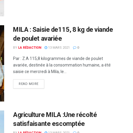
MILA : Saisie de115, 8 kg de viande
de poulet avariée
BY
LA RÉDACTION
13 MARS 2021
0
Par : Z.A 115,8 kilogrammes de viande de poulet
avariée, destinée à la consommation humaine, a été
saisie ce mercredi à Mila, le...
READ MORE
Agriculture MILA :Une récolté
satisfaisante escomptée
BY
LA RÉDACTION
13 MARS 2021
0