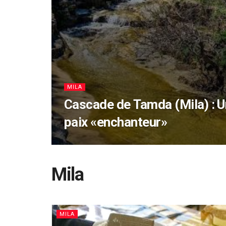
MILA
Cascade de Tamda (Mila) : U
paix «enchanteur»
Mila
MILA