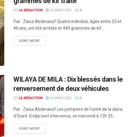
grammes de kif traité
BY
LA RÉDACTION
16 MARS 2021
0
Par : Zaoui Abderaouf Quatre individus, âgés entre 23 et
46 ans, ont été arrêtés et 440 grammes de kif...
READ MORE
WILAYA DE MILA : Dix blessés dans le
renversement de deux véhicules
BY
LA RÉDACTION
14 MARS 2021
0
Par : Zaoui Abderaouf Les pompiers de l’unité de la daïra
d’Oued Endja sont intervenus, ce mercredi à 12h 25...
READ MORE