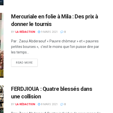
Mercuriale en folie à Mila : Des prix à
donner le tournis
BY
LA RÉDACTION
9 MARS 2021
0
Par : Zaoui Abderaouf « Pauvre chômeur » et « pauvres
petites bourses », c’est le moins que l’on puisse dire par
les temps...
READ MORE
FERDJIOUA : Quatre blessés dans
une collision
BY
LA RÉDACTION
8 MARS 2021
0