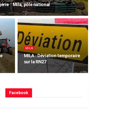
gérie : Mila, pôle national
MILA
:
de
MILA : Déviation temporaire
sur la RN27
Facebook