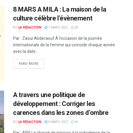
8 MARS A MILA : La maison de la
culture célèbre l’évènement
BY
LA RÉDACTION
7 MARS 2021
0
Par : Zaoui Abderaouf À l’occasion de la journée
internationale de la femme qui coïncide chaque année
avec la date...
READ MORE
A travers une politique de
développement : Corriger les
carences dans les zones d’ombre
BY
LA RÉDACTION
6 MARS 2021
0
Par : APS Le chargé de mission à la présidence de la