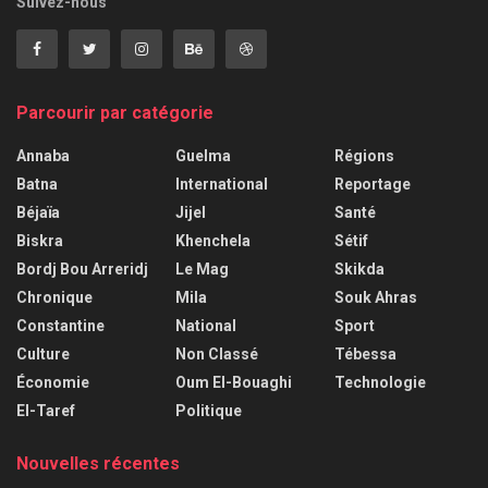
Suivez-nous
Parcourir par catégorie
Annaba
Guelma
Régions
Batna
International
Reportage
Béjaïa
Jijel
Santé
Biskra
Khenchela
Sétif
Bordj Bou Arreridj
Le Mag
Skikda
Chronique
Mila
Souk Ahras
Constantine
National
Sport
Culture
Non Classé
Tébessa
Économie
Oum El-Bouaghi
Technologie
El-Taref
Politique
Nouvelles récentes