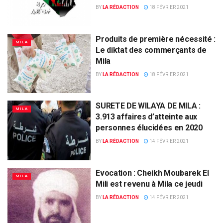
BY
LA RÉDACTION
18 FÉVRIER 2021
Produits de première nécessité :
MILA
Le diktat des commerçants de
Mila
BY
LA RÉDACTION
18 FÉVRIER 2021
SURETE DE WILAYA DE MILA :
MILA
3.913 affaires d’atteinte aux
personnes élucidées en 2020
BY
LA RÉDACTION
14 FÉVRIER 2021
Evocation : Cheikh Moubarek El
MILA
Mili est revenu à Mila ce jeudi
BY
LA RÉDACTION
14 FÉVRIER 2021