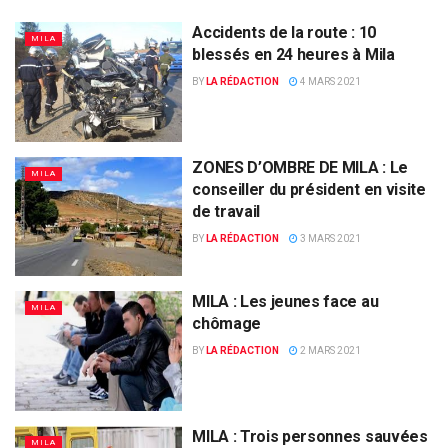
Accidents de la route : 10
MILA
blessés en 24 heures à Mila
BY
LA RÉDACTION
4 MARS 2021
ZONES D’OMBRE DE MILA : Le
MILA
conseiller du président en visite
de travail
BY
LA RÉDACTION
3 MARS 2021
MILA : Les jeunes face au
MILA
chômage
BY
LA RÉDACTION
2 MARS 2021
MILA : Trois personnes sauvées
MILA