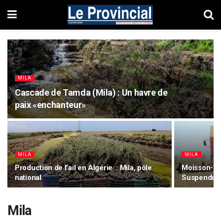
MILA
Cascade de Tamda (Mila) : Un havre de
paix «enchanteur»
MILA
MILA
Production de l’ail en Algérie : Mila, pôle
Moisson-bat
national
Suspendue 
Mila