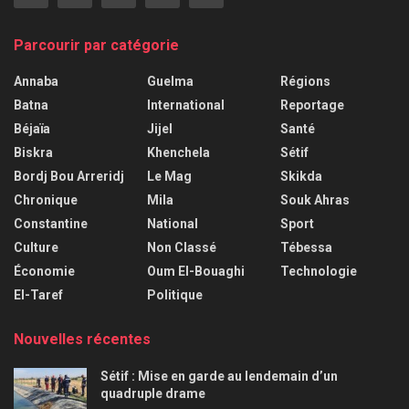
Parcourir par catégorie
Annaba
Guelma
Régions
Batna
International
Reportage
Béjaïa
Jijel
Santé
Biskra
Khenchela
Sétif
Bordj Bou Arreridj
Le Mag
Skikda
Chronique
Mila
Souk Ahras
Constantine
National
Sport
Culture
Non Classé
Tébessa
Économie
Oum El-Bouaghi
Technologie
El-Taref
Politique
Nouvelles récentes
Sétif : Mise en garde au lendemain d’un
quadruple drame