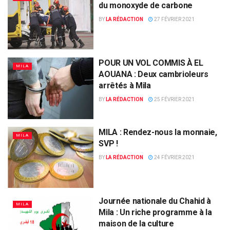
du monoxyde de carbone
BY
LA RÉDACTION
27 FÉVRIER 2021
POUR UN VOL COMMIS À EL
MILA
AOUANA : Deux cambrioleurs
arrêtés à Mila
BY
LA RÉDACTION
25 FÉVRIER 2021
MILA : Rendez-nous la monnaie,
MILA
SVP !
BY
LA RÉDACTION
24 FÉVRIER 2021
Journée nationale du Chahid à
MILA
Mila : Un riche programme à la
maison de la culture