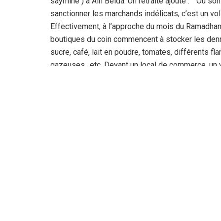
saymine ) à Ain Beida. Un retraité ajoute : ” Où s
sanctionner les marchands indélicats, c’est un vol
Effectivement, à l’approche du mois du Ramadhan,
boutiques du coin commencent à stocker les denr
sucre, café, lait en poudre, tomates, différents fl
gazeuses…etc. Devant un local de commerce, un vi
clownesque, des gens qui font la chaine pour arr
vantent d’être des musulmans alors qu’ils spéculen
semaines du mois sacré, les citoyens dont les bou
l’approvisionnement en denrées alimentaire de gr
est dure pour les familles nombreuses qui ne pe
et les commerçants aigrefins en profitent durant 
nobles salariés et démunis. Dieu merci, il y a de
par l’ouverture des restaurants “E-rahma ” et la 
le Ramadhan en leur offrant denrées alimentaires 