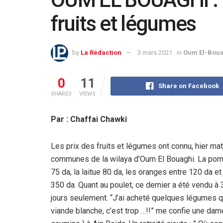
fruits et légumes
by
La Rédaction
3 mars 2021
in
Oum El-Bou
0
11
Share on Facebook
SHARES
VIEWS
Par : Chaffai Chawki
Les prix des fruits et légumes ont connu, hier ma
communes de la wilaya d’Oum El Bouaghi. La pomme
75 da, la laitue 80 da, les oranges entre 120 da 
350 da. Quant au poulet, ce dernier a été vendu à 3
jours seulement. “J’ai acheté quelques légumes qu
viande blanche, c’est trop …!!” me confie une dam