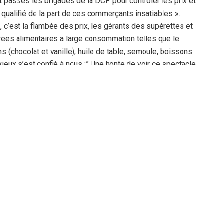
ont passés les brigades de la DCP pour contrôler les prix et
 qualifié de la part de ces commerçants insatiables ».
 c’est la flambée des prix, les gérants des supérettes et
ées alimentaires à large consommation telles que le
ans (chocolat et vanille), huile de table, semoule, boissons
eux s’est confié à nous :” Une honte de voir ce spectacle
acher un sac de lait pasteurisé et ces commerçants qui se
t sur tout même le sel de table ..!!”. A quelques
rses sont faibles et les retraités s’inquiètent quant à
ande nécessité pendant cette période de piété. La vie
uvent subvenir aux besoins de tous ces enfants exigeants
ces 30 jours de carême pour s’enrichir sur le dos des
s associations caritatives qui s’impliquent chaque année
prise en charge des mendiants et des pauvres gens durant
et couvertures.