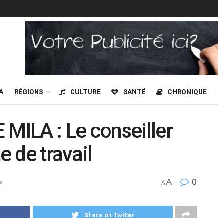
A
RÉGIONS
CULTURE
SANTÉ
CHRONIQUE
ILA : Le conseiller
e de travail
A
0
s
A
Share on Twitter