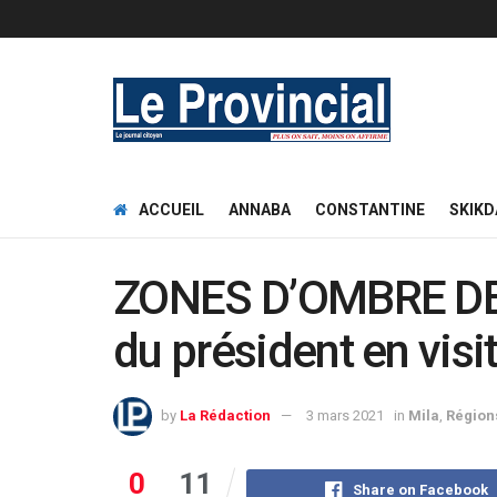
ACCUEIL
ANNABA
CONSTANTINE
SKIKD
ZONES D’OMBRE DE M
du président en visit
by
La Rédaction
3 mars 2021
in
Mila
,
Région
0
11
Share on Facebook