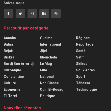
Suivez-nous
Parcourir par catégorie
Annaba
Guelma
Régions
Batna
International
Reportage
Béjaïa
Jijel
Santé
Biskra
Khenchela
Sétif
Bordj Bou Arreridj
Le Mag
Skikda
Chronique
Mila
Souk Ahras
Constantine
National
Sport
Culture
Non Classé
Tébessa
Économie
Oum El-Bouaghi
Technologie
El-Taref
Politique
Nouvelles récentes