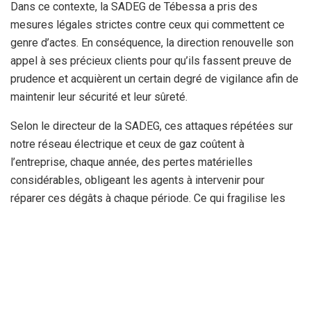
Dans ce contexte, la SADEG de Tébessa a pris des
mesures légales strictes contre ceux qui commettent ce
genre d’actes. En conséquence, la direction renouvelle son
appel à ses précieux clients pour qu’ils fassent preuve de
prudence et acquièrent un certain degré de vigilance afin de
maintenir leur sécurité et leur sûreté.
Selon le directeur de la SADEG, ces attaques répétées sur
notre réseau électrique et ceux de gaz coûtent à
l’entreprise, chaque année, des pertes matérielles
considérables, obligeant les agents à intervenir pour
réparer ces dégâts à chaque période. Ce qui fragilise les
réseaux énergétiques et provoque ainsi une dégradation de
la qualité de service, sans compter le danger qui en résulte
et qui menace la sécurité des citoyens, entraînant ainsi des
accidents mortels.
Dans un autre contexte, la Société de distribution de