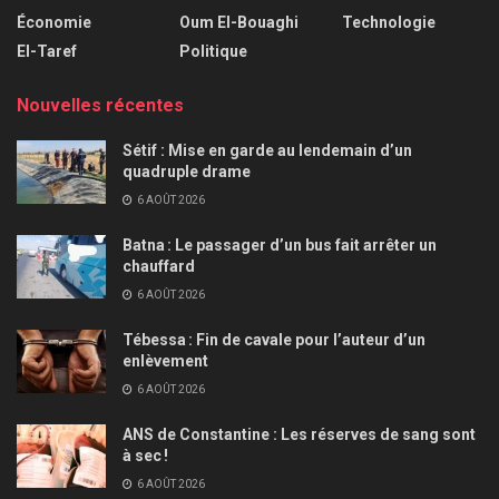
Économie
Oum El-Bouaghi
Technologie
El-Taref
Politique
Nouvelles récentes
Sétif : Mise en garde au lendemain d’un
quadruple drame
6 AOÛT 2026
Batna : Le passager d’un bus fait arrêter un
chauffard
6 AOÛT 2026
Tébessa : Fin de cavale pour l’auteur d’un
enlèvement
6 AOÛT 2026
ANS de Constantine : Les réserves de sang sont
à sec !
6 AOÛT 2026