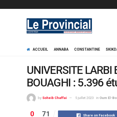
ACCUEIL
ANNABA
CONSTANTINE
SKIKD
UNIVERSITE LARBI 
BOUAGHI : 5.396 ét
by
Soheib Chaffai
5 juillet 2023
in
Oum El-Bo
0
71
Share on Facebook