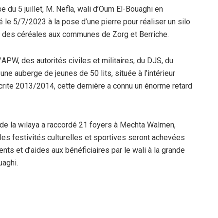
e du 5 juillet, M. Nefla, wali d’Oum El-Bouaghi en
le 5/7/2023 à la pose d’une pierre pour réaliser un silo
ge des céréales aux communes de Zorg et Berriche.
PW, des autorités civiles et militaires, du DJS, du
une auberge de jeunes de 50 lits, située à l’intérieur
nscrite 2013/2014, cette dernière a connu un énorme retard
e de la wilaya a raccordé 21 foyers à Mechta Walmen,
 les festivités culturelles et sportives seront achevées
ments et d’aides aux bénéficiaires par le wali à la grande
uaghi.
histoire, la wilaya d’Oum El-Bouaghi a bénéficié
ine à l’Université Larbi Ben M’Hidi. Le wali a tenu à
ur et professeur de l’université M. Zoheir Dibi, pour l’effort