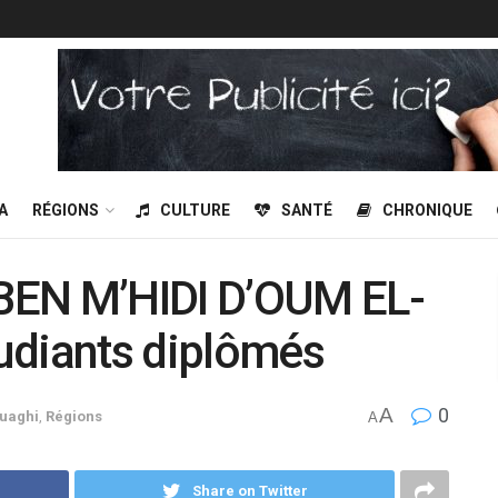
A
RÉGIONS
CULTURE
SANTÉ
CHRONIQUE
BEN M’HIDI D’OUM EL-
udiants diplômés
A
0
uaghi
,
Régions
A
Share on Twitter