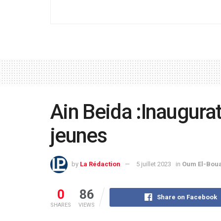
Ain Beida :Inaugura
jeunes
by
La Rédaction
5 juillet 2023
in
Oum El-Bou
0
86
Share on Facebook
SHARES
VIEWS