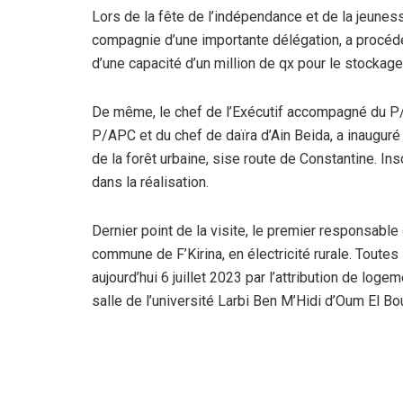
Lors de la fête de l’indépendance et de la jeuness
compagnie d’une importante délégation, a procédé 
d’une capacité d’un million de qx pour le stocka
De même, le chef de l’Exécutif accompagné du P/A
P/APC et du chef de daïra d’Ain Beida, a inauguré 
de la forêt urbaine, sise route de Constantine. I
dans la réalisation.
Dernier point de la visite, le premier responsabl
commune de F’Kirina, en électricité rurale. Toutes
aujourd’hui 6 juillet 2023 par l’attribution de loge
salle de l’université Larbi Ben M’Hidi d’Oum El Bo
A l’occasion de cet évènement important de notre 
officiellement d’une annexe de la faculté de médec
féliciter la famille universitaire, à sa tête le recte