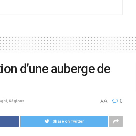
tion d’une auberge de
A
0
aghi
,
Régions
A
Share on Twitter