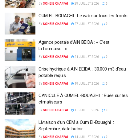
BY
SOHEIB CHAFFAI
29 JUILLET 2026
0
OUM EL-BOUAGHI : Le wali sur tous les fronts…
BY
SOHEIB CHAFFAI
27 JUILLET 2026
0
Agence postale d’AIN BEIDA : « C’est
la fournaise… »
BY
SOHEIB CHAFFAI
21 JUILLET 2026
0
​​Crise hydrique à AIN BEIDA : 30.000 m3 d’eau
potable requis
BY
SOHEIB CHAFFAI
19 JUILLET 2026
0
CANICULE À OUM EL-BOUAGHI : Ruée sur les
climatiseurs
BY
SOHEIB CHAFFAI
16 JUILLET 2026
0
Livraison d’un CEM à Oum El-Bouaghi :
Septembre, date butoir
BY
SOHEIB CHAFFAI
14 JUILLET 2026
0