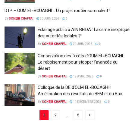
DTP – OUM EL-BOUAGHI : Un projet routier somnolent !
BY
SOHEIB CHAFFAI
30 JUIN 2026
0
Eclairage public à AIN BEIDA : Laxisme inexpliqué
des autorités locales ?
BY
SOHEIB CHAFFAI
21 JUIN 2026
0
Conservation des forêts d’OUM EL-BOUAGHI :
Le reboisement pour stopper l’avancée du
désert
BY
SOHEIB CHAFFAI
19 AVRIL 2026
0
Colloque de la DE d’OUM EL-BOUAGHI :
Amélioration des résultats du BEM et du Bac
BY
SOHEIB CHAFFAI
11 DÉCEMBRE 2025
0
1
2
…
5