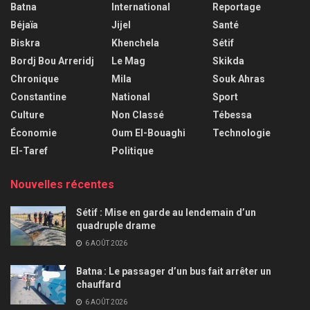
Batna
International
Reportage
Béjaïa
Jijel
Santé
Biskra
Khenchela
Sétif
Bordj Bou Arreridj
Le Mag
Skikda
Chronique
Mila
Souk Ahras
Constantine
National
Sport
Culture
Non Classé
Tébessa
Économie
Oum El-Bouaghi
Technologie
El-Taref
Politique
Nouvelles récentes
Sétif : Mise en garde au lendemain d’un
quadruple drame
6 AOÛT 2026
Batna : Le passager d’un bus fait arrêter un
chauffard
6 AOÛT 2026